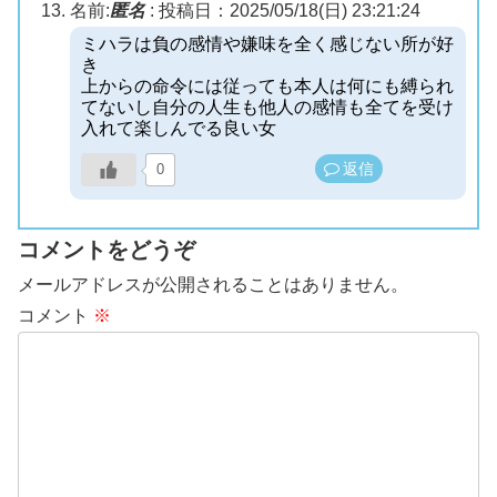
名前:
匿名
:
投稿日：2025/05/18(日) 23:21:24
ミハラは負の感情や嫌味を全く感じない所が好
き
上からの命令には従っても本人は何にも縛られ
てないし自分の人生も他人の感情も全てを受け
入れて楽しんでる良い女
返信
0
コメントをどうぞ
メールアドレスが公開されることはありません。
コメント
※