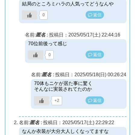
結局のところミハラの人気ってどうなんや
返信
0
名前:
匿名
:
投稿日：2025/05/17(土) 22:44:16
70位前後って感じ
返信
0
名前:
匿名
:
投稿日：2025/05/18(日) 00:26:24
70体もニケが居た事に驚く
そんなに実装されてたのか
返信
+2
名前:
匿名
:
投稿日：2025/05/17(土) 22:29:22
なんか衣装が大分大人しくなってますな