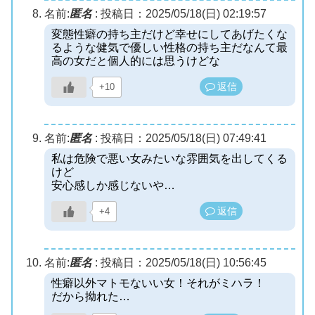
名前:
匿名
:
投稿日：2025/05/18(日) 02:19:57
変態性癖の持ち主だけど幸せにしてあげたくな
るような健気で優しい性格の持ち主だなんて最
高の女だと個人的には思うけどな
返信
+10
名前:
匿名
:
投稿日：2025/05/18(日) 07:49:41
私は危険で悪い女みたいな雰囲気を出してくる
けど
安心感しか感じないや…
返信
+4
名前:
匿名
:
投稿日：2025/05/18(日) 10:56:45
性癖以外マトモないい女！それがミハラ！
だから拗れた…