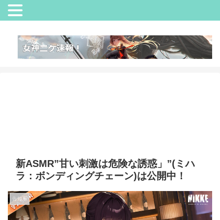
新ASMR”甘い刺激は危険な誘惑」”(ミハ
ラ：ボンディングチェーン)は公開中！
告知系