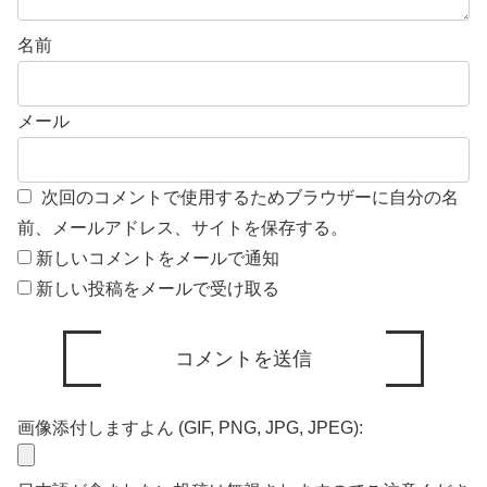
名前
メール
次回のコメントで使用するためブラウザーに自分の名
前、メールアドレス、サイトを保存する。
新しいコメントをメールで通知
新しい投稿をメールで受け取る
画像添付しますよん (GIF, PNG, JPG, JPEG):