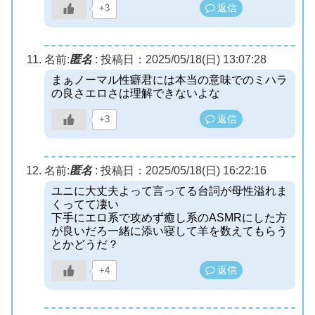
返信
+3
名前:
匿名
:
投稿日：2025/05/18(日) 13:07:28
まぁノーマル性癖君には本当の意味でのミハラ
の良さエロさは理解できないよな
返信
+3
名前:
匿名
:
投稿日：2025/05/18(日) 16:22:16
ユニに大丈夫よって言ってる台詞が母性溢れま
くってて凄い
下手にエロ系で攻めず癒し系のASMRにした方
が良いだろ一緒に添い寝して羊を数えてもらう
とかどうだ？
返信
+4