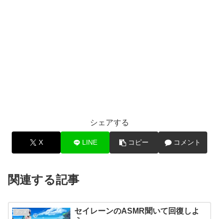
シェアする
X
LINE
コピー
コメント
関連する記事
セイレーンのASMR聞いて回復しよ
グッズ