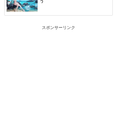
う
スポンサーリンク