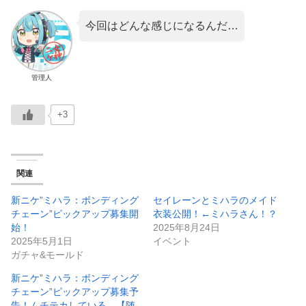
今回はどんな感じになるんだ…
管理人
+3
関連
新ニケ”ミハラ：ボンディング
セイレーンとミハラのメイド
チェーン”ピックアップ募集開
衣装公開！←ミハラさん！？
始！
2025年8月24日
2025年5月1日
イベント
ガチャ&モールド
新ニケ”ミハラ：ボンディング
チェーン”ピックアップ募集予
告！ムチテカしている…【随