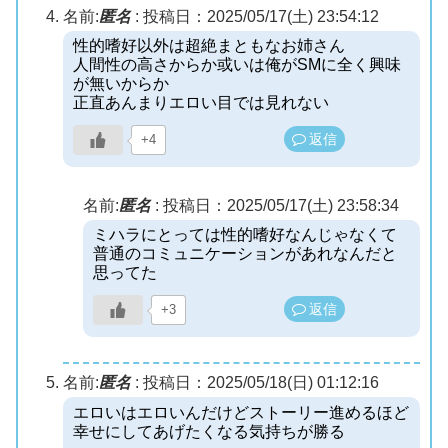
名前:
匿名
:
投稿日：2025/05/17(土) 23:54:12
性的嗜好以外は超絶まともなお姉さん
人間性の高さからか或いは俺がSMに全く興味
が無いからか
正直あんまりエロい目では見れない
返信
+4
名前:
匿名
:
投稿日：2025/05/17(土) 23:58:34
ミハラにとっては性的嗜好なんじゃなくて
普通のコミュニケーションがあれなんだと
思ってた
返信
+3
名前:
匿名
:
投稿日：2025/05/18(日) 01:12:16
エロいはエロいんだけどストーリー進めるほど
幸せにしてあげたくなる気持ちが勝る