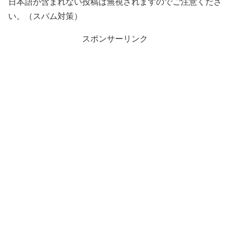
日本語が含まれない投稿は無視されますのでご注意くださ
い。（スパム対策）
スポンサーリンク