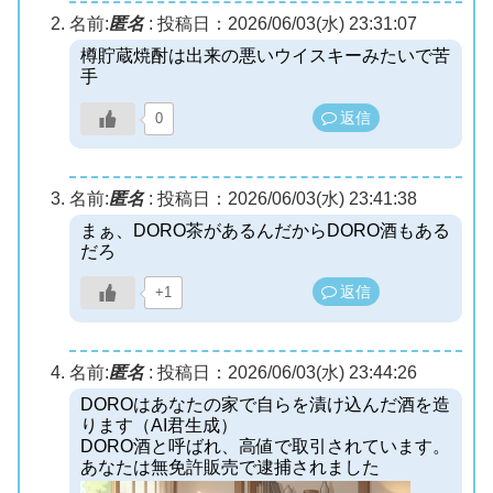
名前:
匿名
:
投稿日：2026/06/03(水) 23:31:07
樽貯蔵焼酎は出来の悪いウイスキーみたいで苦
手
返信
0
名前:
匿名
:
投稿日：2026/06/03(水) 23:41:38
まぁ、DORO茶があるんだからDORO酒もある
だろ
返信
+1
名前:
匿名
:
投稿日：2026/06/03(水) 23:44:26
DOROはあなたの家で自らを漬け込んだ酒を造
ります（AI君生成）
DORO酒と呼ばれ、高値で取引されています。
あなたは無免許販売で逮捕されました