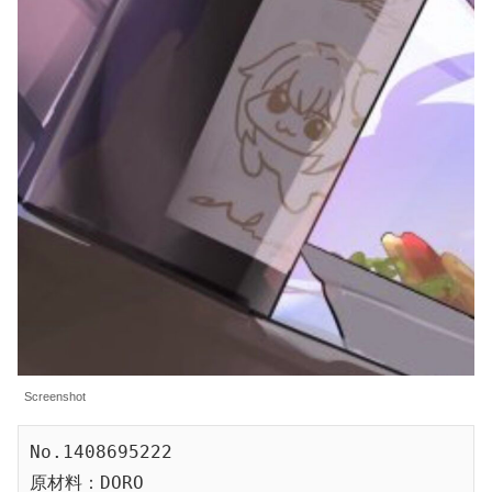
Screenshot
No.1408695222
原材料：DORO