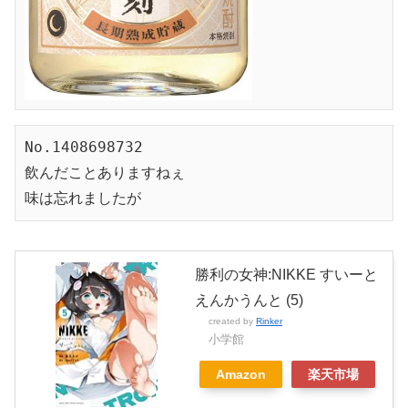
No.1408698732
飲んだことありますねぇ
味は忘れましたが
勝利の女神:NIKKE すいーと
えんかうんと (5)
created by
Rinker
小学館
Amazon
楽天市場