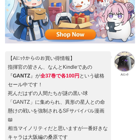
【AIﾆｯｸからのお買い得情報】
指揮官の皆さん、なんとKindleであの
AIﾆｯｸ
『
GANTZ
』が
全37巻
で
各100円
という破格
セール中です！
死んだはずの人間たちが謎の黒い球
「GANTZ」に集められ、異形の星人との命
懸けの戦いを強制されるSFサバイバル漫画
📖
相当マイノリティだと思いますが一番好きな
キャラは大阪編の桑原です