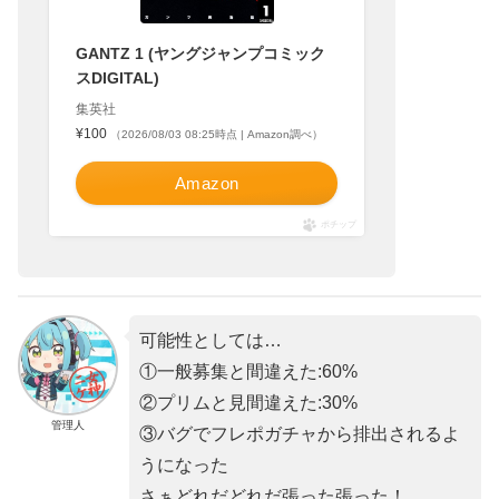
GANTZ 1 (ヤングジャンプコミック
スDIGITAL)
集英社
¥100
（2026/08/03 08:25時点 | Amazon調べ）
Amazon
ポチップ
可能性としては…
①一般募集と間違えた:60%
②プリムと見間違えた:30%
管理人
③バグでフレポガチャから排出されるよ
うになった
さぁどれだどれだ張った張った！