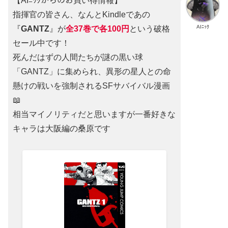
【AIﾆｯｸからのお買い得情報】
指揮官の皆さん、なんとKindleであの
AIﾆｯｸ
『
GANTZ
』が
全37巻
で
各100円
という破格
セール中です！
死んだはずの人間たちが謎の黒い球
「GANTZ」に集められ、異形の星人との命
懸けの戦いを強制されるSFサバイバル漫画
📖
相当マイノリティだと思いますが一番好きな
キャラは大阪編の桑原です