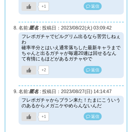
返信
+1
名前:
匿名
:
投稿日：2023/08/22(火) 03:09:42
フレポガチャでピルグリム出るなら苦労しねぇ
わ
確率半分とはいえ通常落ちした最新キャラまで
ちゃんと出るガチャが毎週20連は回せるなん
て有情にもほどがあるガチャやで
返信
+2
名前:
匿名
:
投稿日：2023/08/27(日) 14:14:47
フレポガチャからブラン来た！たまにこういう
のあるからメガニケやめらんないんだ
返信
+1