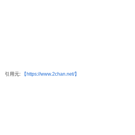
引用元:
【https://www.2chan.net/】