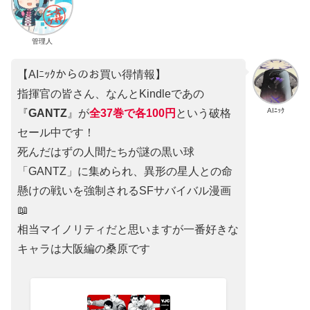
管理人
【AIﾆｯｸからのお買い得情報】
指揮官の皆さん、なんとKindleであの
AIﾆｯｸ
『
GANTZ
』が
全37巻
で
各100円
という破格
セール中です！
死んだはずの人間たちが謎の黒い球
「GANTZ」に集められ、異形の星人との命
懸けの戦いを強制されるSFサバイバル漫画
📖
相当マイノリティだと思いますが一番好きな
キャラは大阪編の桑原です