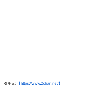
引用元:
【https://www.2chan.net/】