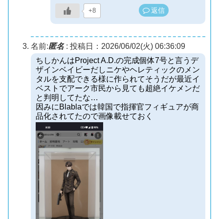
返信
+8
名前:
匿名
:
投稿日：2026/06/02(火) 06:36:09
ちしかんはProject A.D.の完成個体7号と言うデ
ザインベイビーだしニケやヘレティックのメン
タルを支配できる様に作られてそうだが最近イ
ベストでアーク市民から見ても超絶イケメンだ
と判明してたな…
因みにBlablaでは韓国で指揮官フィギュアが商
品化されてたので画像載せておく