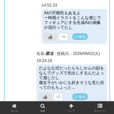
14:51:33
AIの可能性もあるよ
一時期イラストをこんな感じで
フィギュアにする生成AIの画像
が流行ってたし
返信
+5
名前:
匿名
:
投稿日：2026/06/02(火)
19:24:18
だよな公式だったらちしかんの顔を
なんでグッズで先出しするんだよっ
て感じだし
腐女子がいかにも好きそうな見た目
ってのもちょっと…
返信
+2
ホーム
検索
トップ
サイドバー
名前:
匿名
:
投稿日：2026/06/02(火)