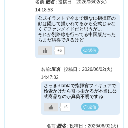
名前:
匿名
:
投稿日：2026/06/02(火)
14:18:53
公式イラストで今まで頑なに指揮官の
顔は隠して描かれてるから公式じゃな
くてファンメイドだと思うが…
それか別路線を行ってる中国版だった
らまだ納得できるけど
返信
+6
名前:
匿名
:
投稿日：2026/06/02(火)
14:47:32
さっきBlablaで指揮官フィギュアで
検索かけたら引っ掛かるが本当に公
式商品なのか真偽不明ですね
返信
+5
名前:
匿名
:
投稿日：2026/06/02(火)