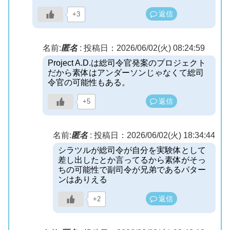
返信
+3
名前:
匿名
:
投稿日：2026/06/02(火) 08:24:59
Project A.D.は総司令官発案のプロジェクト
だから素体はアンダーソンじゃなくて総司
令官の可能性もある。
返信
+5
名前:
匿名
:
投稿日：2026/06/02(火) 18:34:44
シラツルが総司令が自分を実験体として
差し出したとか言ってるから素体がそっ
ちの可能性で副司令が兄弟であるパター
ンはありえる
返信
+2