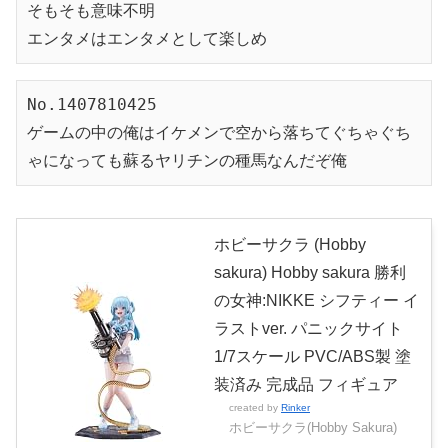
そもそも意味不明
エンタメはエンタメとして楽しめ
No.1407810425
ゲームの中の俺はイケメンで空から落ちてぐちゃぐち
ゃになっても蘇るヤリチンの種馬なんだぞ俺
ホビーサクラ (Hobby
sakura) Hobby sakura 勝利
の女神:NIKKE シフティー イ
ラストver. パニックサイト
1/7スケール PVC/ABS製 塗
装済み 完成品 フィギュア
created by
Rinker
ホビーサクラ(Hobby Sakura)