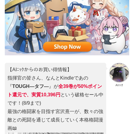
【AIﾆｯｸからのお買い得情報】
指揮官の皆さん、なんとKindleであの
AIﾆｯｸ
『
TOUGH―タフ―
』が
全39巻が50%ポイン
ト還元で、実質10,396円
という破格セール中
です！(8/9まで)
最強の格闘家を目指す宮沢熹一が、数々の強
敵との死闘を通じて成長していく本格格闘漫
画📖