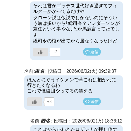
それは君がゴッデス世代好き過ぎてフィ
ルターかかってるだけや
クローン説は仮説でしかないのにそうい
う層は多いから｢総司令？アンダーソンが
兼任という事やな｣とか馬鹿言ってたでし
ょ
総司令の棺が出てから居なくなったけど
返信
+2
名前:
匿名
:
投稿日：2026/06/02(火) 09:39:37
ほんとにぐうイケメンで草これは抱かれに
行きたくなるわ
これで怪盗団やってるの笑える
返信
+8
名前:
匿名
:
投稿日：2026/06/02(火) 18:36:12
これはからかわれたロザンナが押し倒す