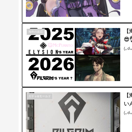
【
海外の反応
😎
(｡
【
ガチャ&モールド
い
(｡