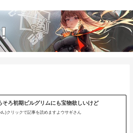
ろそろ初期ピルグリムにも宝物欲しいけど
☌ᴗ☌｡)クリックで記事を読めますよウサギさん