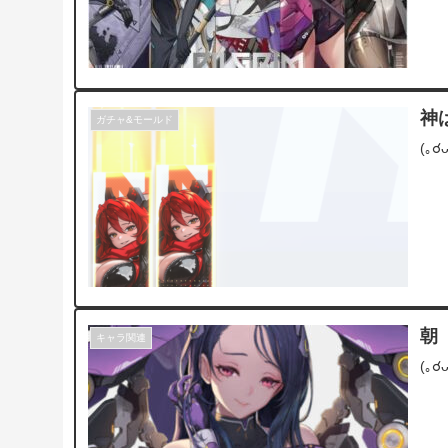
神
ガチャ&モールド
(｡
朝
キャラ関連
(｡