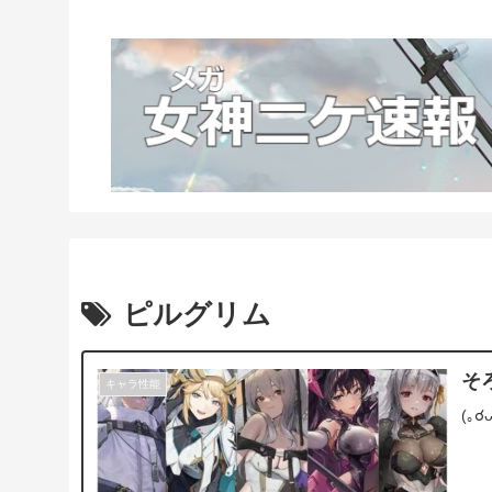
ピルグリム
そ
キャラ性能
(｡