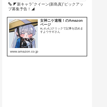
◤新キャラ"クイーン(新島真)"ピックアッ
プ募集予告！◢
女神ニケ速報！のAmazon
ページ
w｡☌ᴗ☌｡)クリックで記事を読めま
すよウサギさん
www.amazon.co.jp