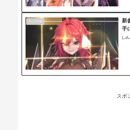
新
キャラ性能
手
(｡
スポ