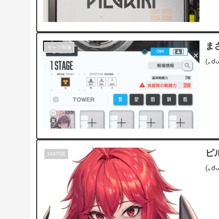
ま
キャラ関連
(｡
ピ
160問題
(｡