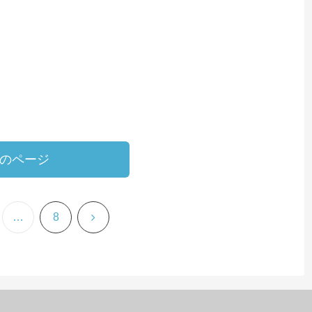
のページ
次
…
8
へ