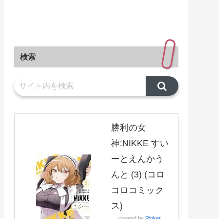
検索
勝利の女
神:NIKKE すい
ーとえんかう
んと (3) (コロ
コロコミック
ス)
created by
Rinker