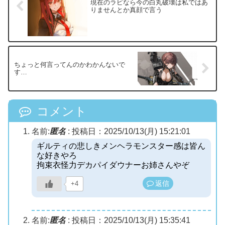
現在のラピなら今の白丸破壊は私ではあ
りませんとか真顔で言う
ちょっと何言ってんのかわかんないで
す…
コメント
名前:
匿名
:
投稿日：2025/10/13(月) 15:21:01
ギルティの悲しきメンヘラモンスター感は皆ん
な好きやろ
拘束衣怪力デカパイダウナーお姉さんやぞ
返信
+4
名前:
匿名
:
投稿日：2025/10/13(月) 15:35:41