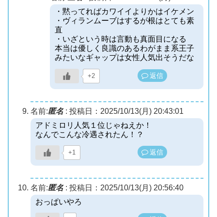
・黙ってればカワイイよりかはイケメン
・ヴィランムーブはするが根はとても素
直
・いざという時は言動も真面目になる
本当は優しく良識のあるわがまま系王子
みたいなギャップは女性人気出そうだな
返信
+2
名前:
匿名
:
投稿日：2025/10/13(月) 20:43:01
アドミロリ人気１位じゃねえか！
なんでこんな冷遇されたん！？
返信
+1
名前:
匿名
:
投稿日：2025/10/13(月) 20:56:40
おっぱいやろ