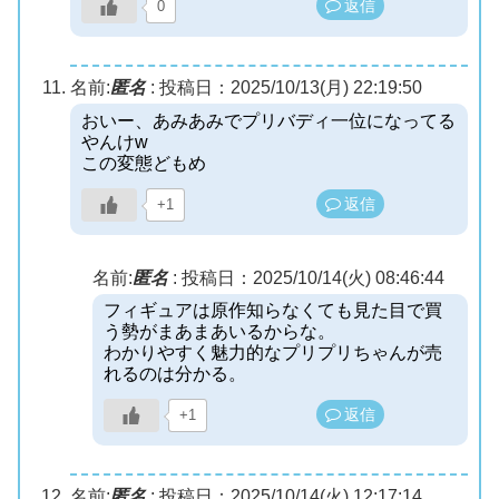
返信
0
名前:
匿名
:
投稿日：2025/10/13(月) 22:19:50
おいー、あみあみでプリバディ一位になってる
やんけw
この変態どもめ
返信
+1
名前:
匿名
:
投稿日：2025/10/14(火) 08:46:44
フィギュアは原作知らなくても見た目で買
う勢がまあまあいるからな。
わかりやすく魅力的なプリプリちゃんが売
れるのは分かる。
返信
+1
名前:
匿名
:
投稿日：2025/10/14(火) 12:17:14