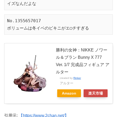
イズなんだよな
No.1355657017

ボリュームは冬イベのビキニがエ◯チすぎる
勝利の女神：NIKKE ノワー
ル＆ブラン Bunny X 777
Ver. 1/7 完成品フィギュア ア
ルター
created by
Rinker
アルター
Amazon
楽天市場
引用元:
【https://www.2chan.net/】