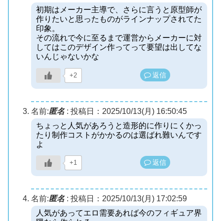
初期はメーカー主導で、さらに言うと原型師が
作りたいと思ったものがラインナップされてた
印象。
その流れで今に至るまで運営からメーカーに対
してはこのデザイン作ってって要望は出してな
いんじゃないかな
返信
+2
名前:
匿名
:
投稿日：2025/10/13(月) 16:50:45
ちょっと人気があろうと造形的に作りにくかっ
たり制作コストがかかるのは選ばれ難いんです
よ
返信
+1
名前:
匿名
:
投稿日：2025/10/13(月) 17:02:59
人気があってエロ需要あれば今のフィギュア界