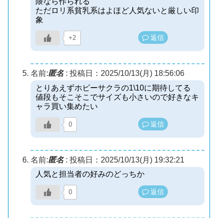
隈なら作られる
ただロリ系貧乳系はよほど人気ないと厳しい印
象
返信
+2
名前:
匿名
:
投稿日：2025/10/13(月) 18:56:06
とりあえずホビーサクラの1\10に期待してる
値段もそこそこでサイズも小さいので好きなキ
ャラ買い集めたい
返信
0
名前:
匿名
:
投稿日：2025/10/13(月) 19:32:21
人気と担当者の好みのどっちか
返信
0