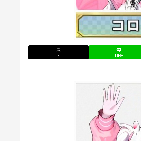
X
LINE