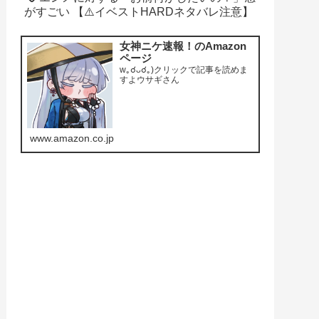
がすごい 【⚠️イベストHARDネタバレ注意】
女神ニケ速報！のAmazon
ページ
w｡☌ᴗ☌｡)クリックで記事を読めま
すよウサギさん
www.amazon.co.jp