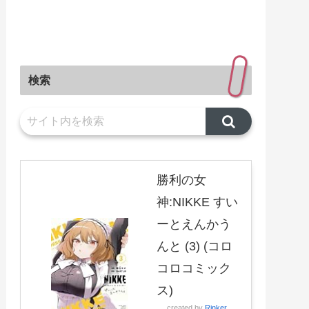
検索
勝利の女
神:NIKKE すい
ーとえんかう
んと (3) (コロ
コロコミック
ス)
created by
Rinker