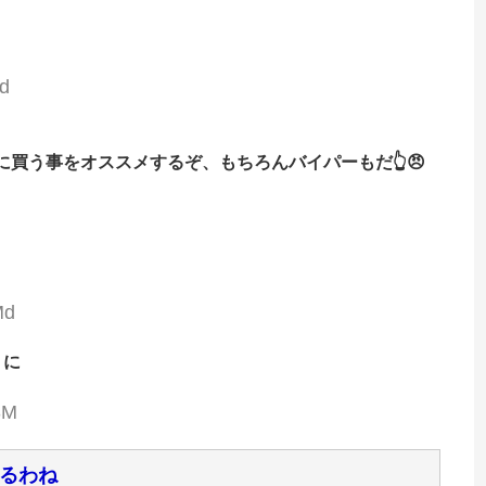
d
買う事をオススメするぞ、もちろんバイパーもだ👆😠
Md
うに
3M
るわね