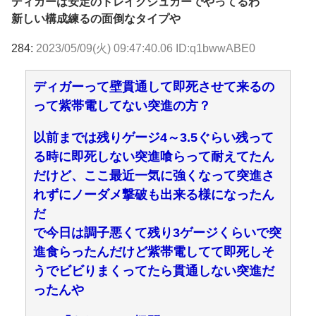
ディガーは安定のドレイクシュガーでやってるわ
新しい構成練るの面倒なタイプや
284:
2023/05/09(火) 09:47:40.06 ID:q1bwwABE0
ディガーって壁貫通して即死させて来るの
って紫帯電してない突進の方？
以前までは残りゲージ4～3.5ぐらい残って
る時に即死しない突進喰らって耐えてたん
だけど、ここ最近一気に強くなって突進さ
れずにノーダメ撃破も出来る様になったん
だ
で今日は調子悪くて残り3ゲージくらいで突
進食らったんだけど紫帯電してて即死しそ
うでビビりまくってたら貫通しない突進だ
ったんや