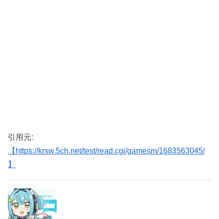
引用元:
【https://krsw.5ch.net/test/read.cgi/gamesm/1683563045/
】