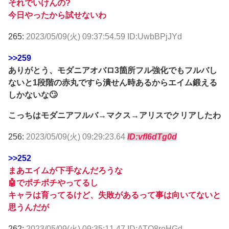
それでいけんの?
今日やったから試せないわ
265:
2023/05/09(火) 09:37:54.59 ID:UwbBPjJYd
>>259
ありがとう、モダニアオバロ3箇所フル強化でもフルバし
ないと1段階の赤丸ですら潰せん時あるからエイム鍛える
しかないな🙄
こっちはモダニアフルバ→マクス→アリスでクリアしたわ
256:
2023/05/09(火) 09:29:23.64
ID:vfl6dTg0d
>>252
まあエイムが下手なんだろうな
🤖でポチポチやってるし
キャラは育ってるけど、失敗があるって事は向いてないと
思うんだが
262:
2023/05/09(火) 09:35:11.47 ID:ATO8reHGd