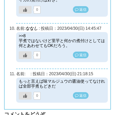
返信
0
名前:
ななし
:
投稿日：2023/04/30(日) 14:45:47
>>8
芋煮ではないけど里芋と何かの煮付けとしては
何とあわせてもOKだろう。
返信
0
名前:
:
投稿日：2023/04/30(日) 21:18:15
もっと言えば味マルジュウの醤油使ってなけれ
ば全部芋煮もどきだ
返信
0
コメントをどうぞ