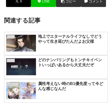
X
LINE
コピー
コメント
関連する記事
地上でエターナルライフなしでどう
未分類
やって生き延びたんだよお父様
どのナンバリングもトンチキイベン
未分類
トいっぱいあるから大丈夫だぞ
属性考えない時のB1優先度って今ど
キャラ性能
んな感じなんだ