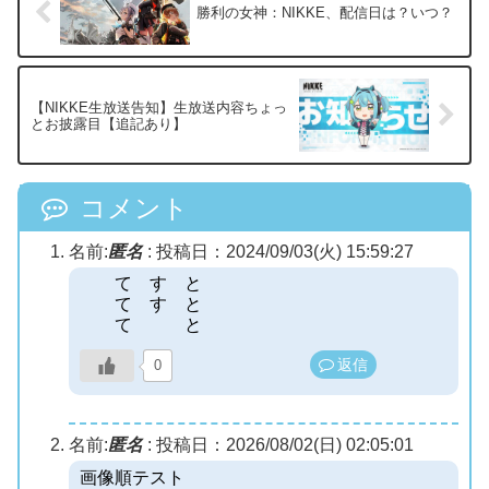
勝利の女神：NIKKE、配信日は？いつ？
【NIKKE生放送告知】生放送内容ちょっ
とお披露目【追記あり】
コメント
名前:
匿名
:
投稿日：2024/09/03(火) 15:59:27
て す と
て す と
て と
返信
0
名前:
匿名
:
投稿日：2026/08/02(日) 02:05:01
画像順テスト