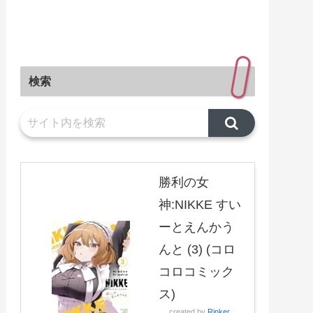
検索
勝利の女
神:NIKKE すい
ーとえんかう
んと (3) (コロ
コロコミック
ス)
created by
Rinker