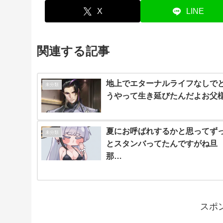
X
LINE
関連する記事
地上でエターナルライフなしで
未分類
うやって生き延びたんだよお父
夏にお呼ばれするかと思ってず
未分類
とスタンバってたんですがね旦
那…
スポ