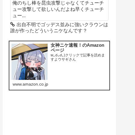
俺のちし棒を昆虫攻撃じゃなくてチューチ
ュー攻撃して欲しいんだよね早くチューチ
ュー...
出自不明でゴッデス並みに強いクラウンは
誰が作ったどういうニケなんです？
女神ニケ速報！のAmazon
ページ
w｡☌ᴗ☌｡)クリックで記事を読めま
すよウサギさん
www.amazon.co.jp