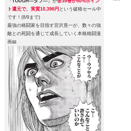
『
TOUGH―タフ―
』が
全39巻が50%ポイン
ト還元で、実質10,396円
という破格セール中
です！(8/9まで)
最強の格闘家を目指す宮沢熹一が、数々の強
敵との死闘を通じて成長していく本格格闘漫
画📖