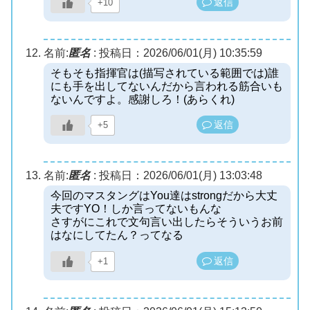
返信
+10
名前:
匿名
:
投稿日：2026/06/01(月) 10:35:59
そもそも指揮官は(描写されている範囲では)誰
にも手を出してないんだから言われる筋合いも
ないんですよ。感謝しろ！(あらくれ)
返信
+5
名前:
匿名
:
投稿日：2026/06/01(月) 13:03:48
今回のマスタングはYou達はstrongだから大丈
夫ですYO！しか言ってないもんな
さすがにこれで文句言い出したらそういうお前
はなにしてたん？ってなる
返信
+1