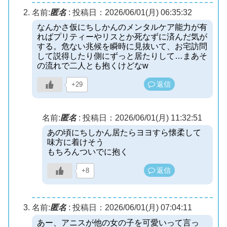
名前:
匿名
:
投稿日：2026/06/01(月) 06:35:32
なんかさ仮にちしかんのメンタルケア能力が有
ればプリティーやリスとか死なずに済んだ気が
する。危ない兆候を瞬時に見抜いて、お宅訪問
して説得したり側にずっと居たりして…まあそ
の流れで二人とも抱くけどなw
返信
+29
名前:
匿名
:
投稿日：2026/06/01(月) 11:32:51
あの頃にちしかん居たらヨヨすら懐柔して
味方に着けそう
もちろんついでに抱く
返信
+8
名前:
匿名
:
投稿日：2026/06/01(月) 07:04:11
あー、アニスが他の女の子を可愛いって言っ