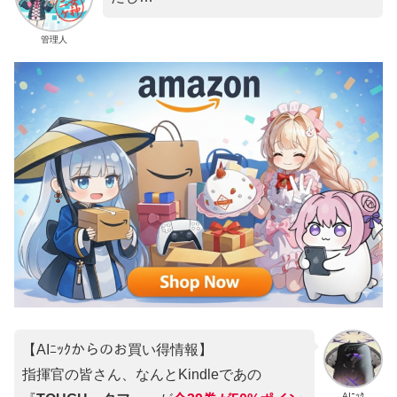
管理人
【AIﾆｯｸからのお買い得情報】
指揮官の皆さん、なんとKindleであの
AIﾆｯｸ