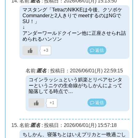
名前:
匿名
:
投稿日：2026/06/01(月) 15:13:50
マスタング「TetraのNIKKEは今後、クソボケ
Commanderと2人きりで meetするのはNGで
SU！」
↓
アンダーワールドクイーン他に正座させられ詰
められるハンソン
返信
+3
名前:
匿名
:
投稿日：2026/06/01(月) 22:59:15
コインラッシュという娯楽とリペアセンタ
ーというニケの生命線がちしかんによって
陥落してる時点で…
返信
+1
名前:
匿名
:
投稿日：2026/06/01(月) 15:57:18
ちしかん、寝落ちとはいえプリカと一晩過ごし