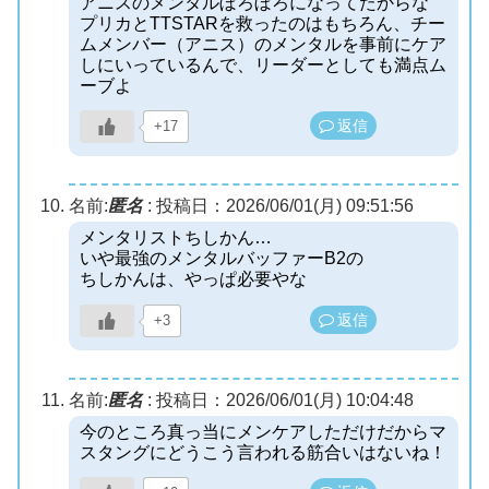
アニスのメンタルぼろぼろになってたからな
プリカとTTSTARを救ったのはもちろん、チー
ムメンバー（アニス）のメンタルを事前にケア
しにいっているんで、リーダーとしても満点ム
ーブよ
返信
+17
名前:
匿名
:
投稿日：2026/06/01(月) 09:51:56
メンタリストちしかん…
いや最強のメンタルバッファーB2の
ちしかんは、やっぱ必要やな
返信
+3
名前:
匿名
:
投稿日：2026/06/01(月) 10:04:48
今のところ真っ当にメンケアしただけだからマ
スタングにどうこう言われる筋合いはないね！