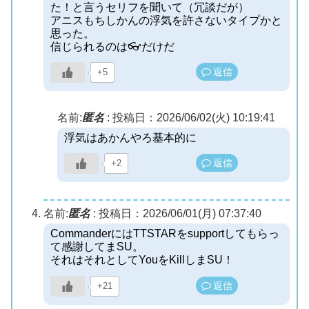
た！と言うセリフを聞いて（冗談だが）
アニスもちしかんの浮気を許さないタイプかと
思った。
信じられるのは👓だけだ
返信
+5
名前:
匿名
:
投稿日：2026/06/02(火) 10:19:41
浮気はあかんやろ基本的に
返信
+2
名前:
匿名
:
投稿日：2026/06/01(月) 07:37:40
CommanderにはTTSTARをsupportしてもらっ
て感謝してまSU。
それはそれとしてYouをKillしまSU！
返信
+21