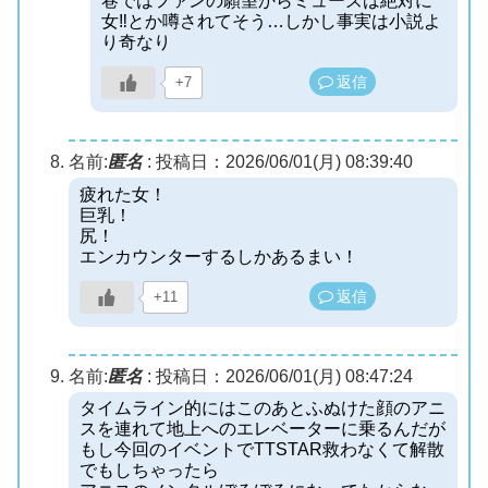
巷ではファンの願望からミューズは絶対に
女‼とか噂されてそう…しかし事実は小説よ
り奇なり
返信
+7
名前:
匿名
:
投稿日：2026/06/01(月) 08:39:40
疲れた女！
巨乳！
尻！
エンカウンターするしかあるまい！
返信
+11
名前:
匿名
:
投稿日：2026/06/01(月) 08:47:24
タイムライン的にはこのあとふぬけた顔のアニ
スを連れて地上へのエレベーターに乗るんだが
もし今回のイベントでTTSTAR救わなくて解散
でもしちゃったら