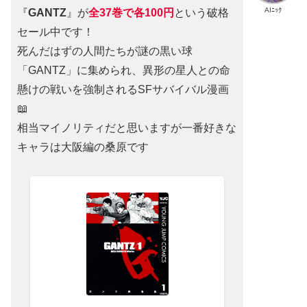
AIﾆｯｸ
『
GANTZ
』が
全37巻
で
各100円
という破格
セール中です！
死んだはずの人間たちが謎の黒い球
「GANTZ」に集められ、異形の星人との命
懸けの戦いを強制されるSFサバイバル漫画
📖
相当マイノリティだと思いますが一番好きな
キャラは大阪編の桑原です