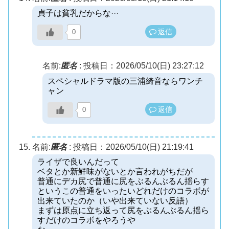
貞子は貧乳だからな···
返信
0
名前:
匿名
:
投稿日：2026/05/10(日) 23:27:12
スペシャルドラマ版の三浦綺音ならワンチ
ャン
返信
0
名前:
匿名
:
投稿日：2026/05/10(日) 21:19:41
ライザで良いんだって
ベタとか新鮮味がないとか言われがちだが
普通にデカ尻で普通に尻をぶるんぶるん揺らす
というこの普通をいったいどれだけのコラボが
出来ていたのか（いや出来ていない反語）
まずは原点に立ち返って尻をぶるんぶるん揺ら
すだけのコラボをやろうや