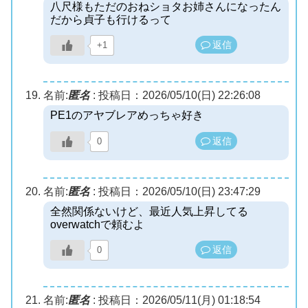
八尺様もただのおねショタお姉さんになったん
だから貞子も行けるって
返信
+1
名前:
匿名
:
投稿日：2026/05/10(日) 22:26:08
PE1のアヤブレアめっちゃ好き
返信
0
名前:
匿名
:
投稿日：2026/05/10(日) 23:47:29
全然関係ないけど、最近人気上昇してる
overwatchで頼むよ
返信
0
名前:
匿名
:
投稿日：2026/05/11(月) 01:18:54