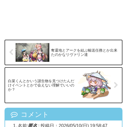
奪還地とアークを結ぶ輸送任務とか出来
たのかなリヴァリン達
白菜くんとかいう謎生物を見つけたんだ
けイベントとかで会えない理解でいいの
か？
コメント
名前:
匿名
:
投稿日：2026/05/10(日) 19:58:47