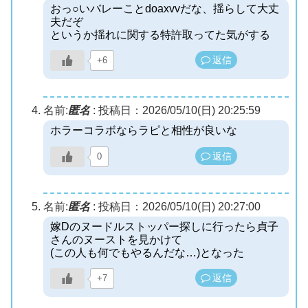
おっ○いバレーことdoaxvvだな、揺らして大丈
夫だぞ
というか揺れに関する特許取ってた気がする
返信
+6
名前:
匿名
:
投稿日：2026/05/10(日) 20:25:59
ホラーコラボならラピと相性が良いな
返信
0
名前:
匿名
:
投稿日：2026/05/10(日) 20:27:00
嫁Dのヌードルストッパー探しに行ったら貞子
さんのヌーストを見かけて
(この人も何でもやるんだな…)となった
返信
+7