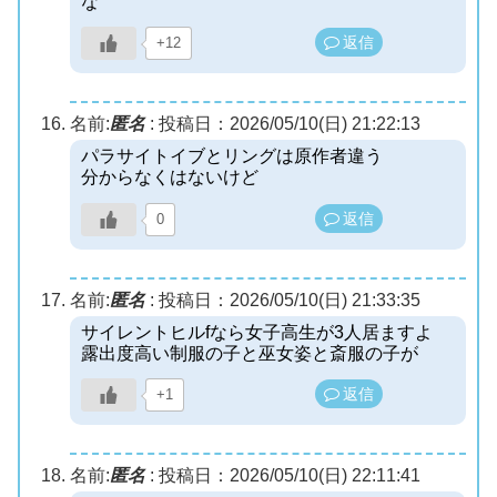
な
返信
+12
名前:
匿名
:
投稿日：2026/05/10(日) 21:22:13
パラサイトイブとリングは原作者違う
分からなくはないけど
返信
0
名前:
匿名
:
投稿日：2026/05/10(日) 21:33:35
サイレントヒルfなら女子高生が3人居ますよ
露出度高い制服の子と巫女姿と斎服の子が
返信
+1
名前:
匿名
:
投稿日：2026/05/10(日) 22:11:41