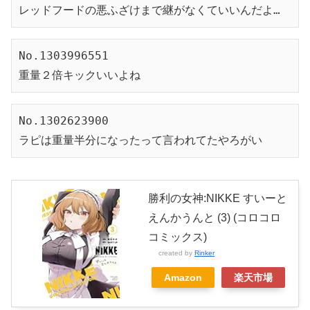
レッドフードの悪ふざけまで継がなくていいんだよ…
No.1303996551
重量２倍キックいいよね
No.1302623900

ラピは重量半分になったって言われてたやろがい
勝利の女神:NIKKE すいーと
えんかうんと (3) (コロコロ
コミックス)
created by
Rinker
Amazon
楽天市場