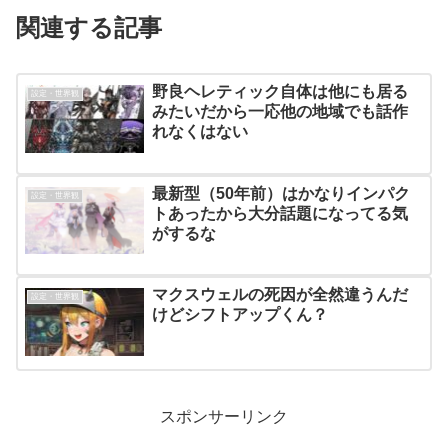
関連する記事
野良ヘレティック自体は他にも居る
設定・世界観
みたいだから一応他の地域でも話作
れなくはない
最新型（50年前）はかなりインパク
設定・世界観
トあったから大分話題になってる気
がするな
マクスウェルの死因が全然違うんだ
設定・世界観
けどシフトアップくん？
スポンサーリンク