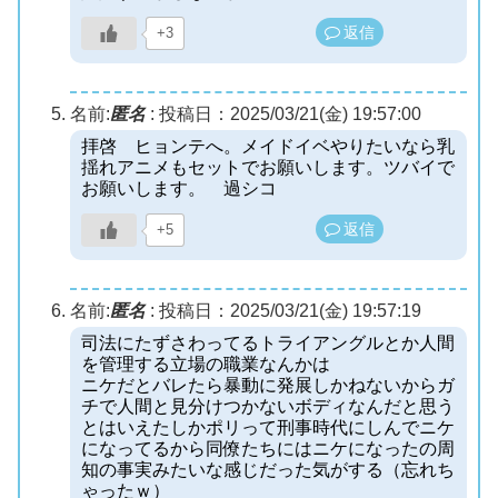
返信
+3
名前:
匿名
:
投稿日：2025/03/21(金) 19:57:00
拝啓 ヒョンテへ。メイドイベやりたいなら乳
揺れアニメもセットでお願いします。ツバイで
お願いします。 過シコ
返信
+5
名前:
匿名
:
投稿日：2025/03/21(金) 19:57:19
司法にたずさわってるトライアングルとか人間
を管理する立場の職業なんかは
ニケだとバレたら暴動に発展しかねないからガ
チで人間と見分けつかないボディなんだと思う
とはいえたしかポリって刑事時代にしんでニケ
になってるから同僚たちにはニケになったの周
知の事実みたいな感じだった気がする（忘れち
ゃったｗ）