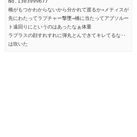
No.1303999677
橋がもつかわからないから分かれて渡るか→メティスが
先にわたってラプチャー撃墜→橋に当たってアブソルー
ト遠回りにというのはあったなぁ体重
ラプラスの顔すれすれに弾丸とんできてキレてるな‥
は吹いた