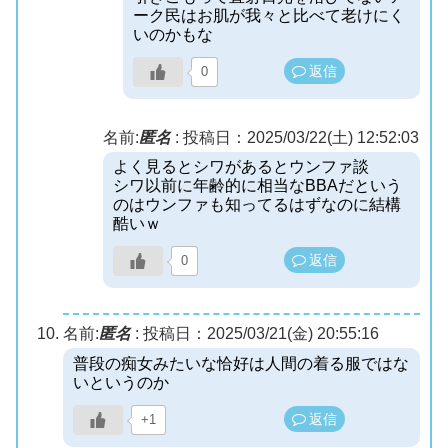
ーク民はお肌が我々と比べて老けにく
いのかもな
返信
0
名前:
匿名
:
投稿日：2025/03/22(土) 12:52:03
よく見るとシワがあるとウンファ談
シワ以前に年齢的に相当なBBAだという
のはウンファも知ってるはずなのに結構
酷いｗ
返信
0
名前:
匿名
:
投稿日：2025/03/21(金) 20:55:16
普段の痴女みたいな恰好は人間の着る服ではな
いというのか
返信
+1