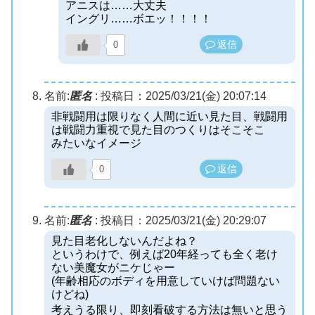
アニスは……大丈夫
イングリ……ボエッ！！！！
返信
0
名前:
匿名
:
投稿日：2025/03/21(金) 20:07:14
非戦闘用は限りなく人間に近い見た目、戦闘用
は戦闘力重視で見た目のつくりはそこそこ
みたいなイメージ
返信
0
名前:
匿名
:
投稿日：2025/03/21(金) 20:29:07
見た目老化しないんだよね？
というわけで、例えば20年経っても全く老け
ない美魔女がニケじゃー
(年齢相応のボディを用意していけば問題ない
けどね)
考えうる限り、即刻看破する方法は無いと思う