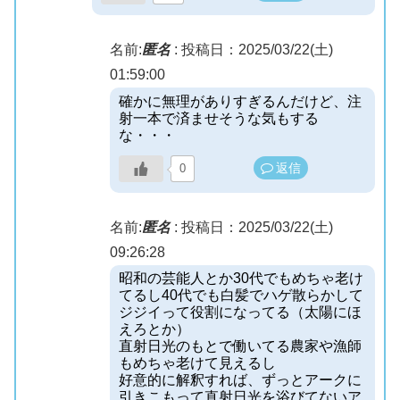
名前:
匿名
:
投稿日：2025/03/22(土)
01:59:00
確かに無理がありすぎるんだけど、注
射一本で済ませそうな気もする
な・・・
返信
0
名前:
匿名
:
投稿日：2025/03/22(土)
09:26:28
昭和の芸能人とか30代でもめちゃ老け
てるし40代でも白髪でハゲ散らかして
ジジイって役割になってる（太陽にほ
えろとか）
直射日光のもとで働いてる農家や漁師
もめちゃ老けて見えるし
好意的に解釈すれば、ずっとアークに
引きこもって直射日光を浴びてないア