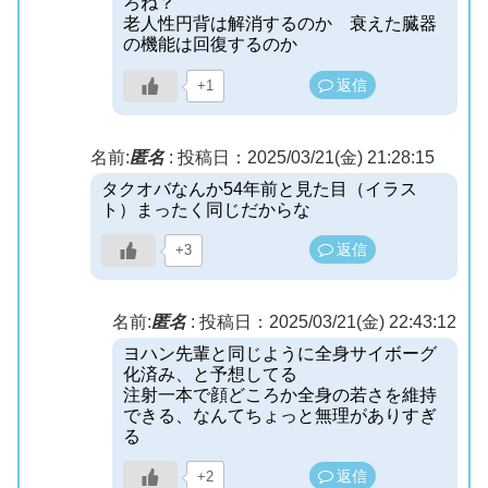
ろね？
老人性円背は解消するのか 衰えた臓器
の機能は回復するのか
返信
+1
名前:
匿名
:
投稿日：2025/03/21(金) 21:28:15
タクオバなんか54年前と見た目（イラス
ト）まったく同じだからな
返信
+3
名前:
匿名
:
投稿日：2025/03/21(金) 22:43:12
ヨハン先輩と同じように全身サイボーグ
化済み、と予想してる
注射一本で顔どころか全身の若さを維持
できる、なんてちょっと無理がありすぎ
る
返信
+2