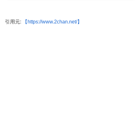
引用元:
【https://www.2chan.net/】