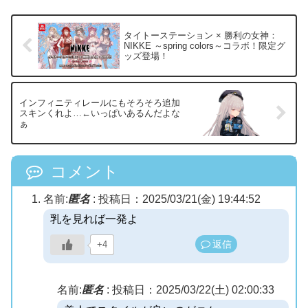
タイトーステーション × 勝利の女神：
NIKKE ～spring colors～コラボ！限定グ
ッズ登場！
インフィニティレールにもそろそろ追加
スキンくれよ…←いっぱいあるんだよな
ぁ
コメント
名前:
匿名
:
投稿日：2025/03/21(金) 19:44:52
乳を見れば一発よ
返信
+4
名前:
匿名
:
投稿日：2025/03/22(土) 02:00:33