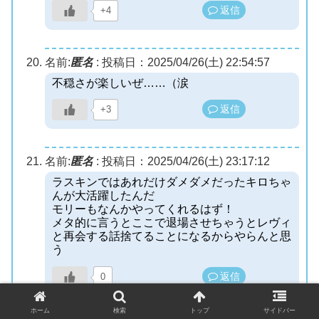
返信
+4
名前:
匿名
:
投稿日：2025/04/26(土) 22:54:57
不穏さが楽しいぜ……（涙
返信
+3
名前:
匿名
:
投稿日：2025/04/26(土) 23:17:12
ラスキンではあれだけダメダメだったキロちゃ
んが大活躍したんだ
モリーもなんかやってくれるはず！
メタ的に言うとここで退場させちゃうとレヴィ
と再会する話捨てることになるからやらんと思
う
返信
0
ホーム
検索
トップ
サイドバー