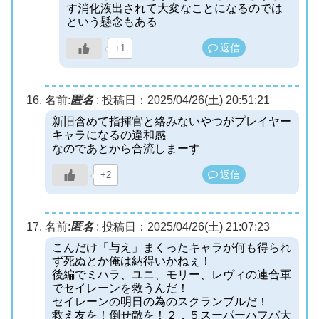
す消化液出されて大変なことになるのでは
という懸念もある
返信
+1
名前:
匿名
:
投稿日：2025/04/26(土) 20:51:21
新旧含めて指揮官と絡みないやつがプレイヤー
キャラになるの違和感
なのであとから合流しまーす
返信
+2
名前:
匿名
:
投稿日：2025/04/26(土) 21:07:23
こんだけ「与え」まくったキャラが何も得られ
ず死ぬとか俺は納得いかねぇ！
後編でミハラ、ユニ、モリー、レヴィの連合軍
でセイレーンを救うんだ！
セイレーンの明日の為のスクランブルだ！
救え友を！倒せ敵を！２．５スーパーハフバ大