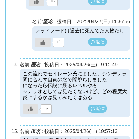
返信
+6
名前:
匿名
:
投稿日：2025/04/27(日) 14:36:56
レッドフードは過去に死んでた人物だし
返信
+1
名前:
匿名
:
投稿日：2025/04/26(土) 19:12:49
この流れでセイレーン氏にました、シンデレラ
間に合わず自責の念で闇堕ちしました
になったら伝説に残るレベルやろ
シナリオとしては見たくないけど、どの程度大
炎上するかは見てみたくはある
返信
+5
名前:
匿名
:
投稿日：2025/04/26(土) 19:57:13