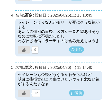
名前:
匿名
:
投稿日：2025/04/26(土) 13:13:45
セイレーンよりなんかモリーが死にそうな気が
する
あいつの個別の最後、〆方が一見希望ありそう
なのに地味に不穏だったし
わざわざ通信エラー出すのは含み覚えちゃうよ
返信
0
名前:
匿名
:
投稿日：2025/04/26(土) 13:14:40
セイレーンも今後どうなるかわからんけど
明確に指揮官のこと傷つけたレヴィも危ない気
がするんだよなぁ
返信
+2