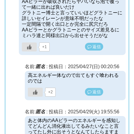
AAピラーが吸収されたらヤバいなら泡で覆っ
て一緒に出れば良いだけ
グラトニー博士と言っていいほどグラトニーに
詳しいセイレーンが意味不明だったな
一定間隔で開く出口とか完全に尻穴だろ
AAピラーとかグラトニーとのサイズ差見るに
ミハラ達と同様出口から出せそうだがな
返信
+1
名前:
匿名
:
投稿日：2025/04/27(日) 00:20:56
高エネルギー体なので出てもすぐ喰われる
のでは
返信
+2
名前:
匿名
:
投稿日：2025/04/29(火) 19:55:56
あと体内のAAピラーのエネルギーを感知し
てどんどん消化液出してるみたいなこと言
ってたし外に出そうとなんてしたらますま