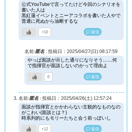
公式YouTubeで言ってたけど今回のシナリオを
書いた人は
黒紅蓮イベントとニーアコラボを書いた人やで
普通に死ぬから油断するな
返信
+10
名前:
匿名
:
投稿日：2025/04/27(日) 08:17:59
やっぱ面談が示した通りになりそう……何
で指揮官が面談しないのかって理由よ
返信
0
名前:
匿名
:
投稿日：2025/04/26(土) 12:57:24
面談が指揮官とかかわらない主観的なものなの
がこわい(面談とは？)
時系列的にもモリーたちと会う前っぽいし
返信
+12