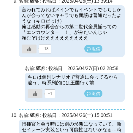
名前:
匿名
:
投稿日：2025/04/26(土) 13:39:14
言われてみればメインでもイベントでもちしか
んが会ってないキャラでも面談は普通だったよ
うな（キロだっけ）
俺は感動の再会からの第二世代全員揃っての
「エンカウンター！！」がみたいんじゃ
頼むぞはげえええええええええ
返信
+18
名前:
匿名
:
投稿日：2025/04/27(日) 02:28:58
キロは個別シナリオで普通に会ってるから
違う、時系列的には王国行く前
返信
+1
名前:
匿名
:
投稿日：2025/04/26(土) 15:00:51
指揮官と会う時には別の形態になっていて、新
セイレーン実装という可能性はないかなぁ…時