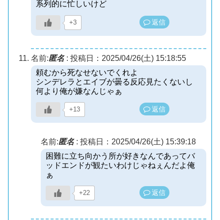
系列的に忙しいけど
返信
+3
名前:
匿名
:
投稿日：2025/04/26(土) 15:18:55
頼むから死なせないでくれよ
シンデレラとエイブが曇る反応見たくないし
何より俺が嫌なんじゃぁ
返信
+13
名前:
匿名
:
投稿日：2025/04/26(土) 15:39:18
困難に立ち向かう所が好きなんであってバ
ッドエンドが観たいわけじゃねぇんだよ俺
ぁ
返信
+22