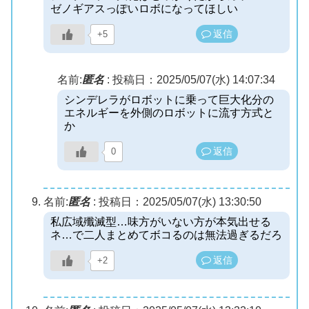
ゼノギアスっぽいロボになってほしい
返信
+5
名前:
匿名
:
投稿日：2025/05/07(水) 14:07:34
シンデレラがロボットに乗って巨大化分の
エネルギーを外側のロボットに流す方式と
か
返信
0
名前:
匿名
:
投稿日：2025/05/07(水) 13:30:50
私広域殲滅型…味方がいない方が本気出せる
ネ…で二人まとめてボコるのは無法過ぎるだろ
返信
+2