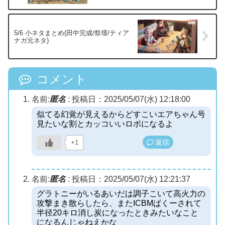
5/6 小ネタまとめ(田中完成/祭壇/ティア
ナガ元ネタ)
コメント
名前:
匿名
:
投稿日：2025/05/07(水) 12:18:00
似てる幻覚が見えるからどすこいエアちゃん号
見たいな割とカッコいいロボになるよ
返信
+1
名前:
匿名
:
投稿日：2025/05/07(水) 12:21:37
グラトニーがいるあいだは調子こいて高火力の
攻撃まき散らしたら、またICBMぱくーされて
半径20キロ消し炭になったときみたいなこと
になるんじゃねえかな