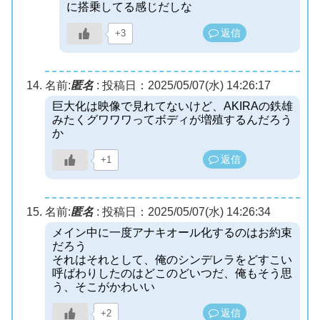
に搭乗してる感じだしな
返信
+3
名前:
匿名
:
投稿日：2025/05/07(水) 14:26:17
巨大化は映像で見れてないけど、AKIRAの鉄雄
みたくグワワワってボディが増殖するんだろう
か
返信
+1
名前:
匿名
:
投稿日：2025/05/07(水) 14:26:34
メイン中に一度アナキオール化するのはお約束
だろう
それはそれとして、俺のシンデレラをどすこい
呼ばわりしたのはどこのどいつだ、俺もそう思
う、そこがかわいい
返信
+2