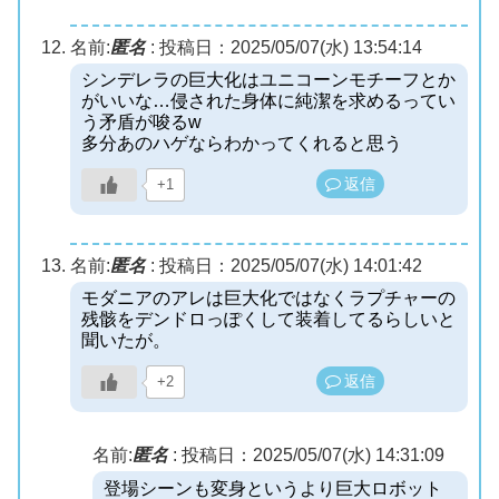
名前:
匿名
:
投稿日：2025/05/07(水) 13:54:14
シンデレラの巨大化はユニコーンモチーフとか
がいいな…侵された身体に純潔を求めるってい
う矛盾が唆るw
多分あのハゲならわかってくれると思う
返信
+1
名前:
匿名
:
投稿日：2025/05/07(水) 14:01:42
モダニアのアレは巨大化ではなくラプチャーの
残骸をデンドロっぽくして装着してるらしいと
聞いたが。
返信
+2
名前:
匿名
:
投稿日：2025/05/07(水) 14:31:09
登場シーンも変身というより巨大ロボット