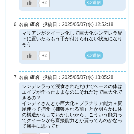
返信
+2
名前:
匿名
:
投稿日：2025/05/07(水) 12:52:18
マリアンがクイーン化して巨大化シンデレラ配
下に置いたらもう手が付けられない状況になり
そう
返信
+2
名前:
匿名
:
投稿日：2025/05/07(水) 13:05:28
シンデレラって浸食されただけでベースの体は
エイブが作ったままなのにそれだけで巨大化で
きるの？
インディさんとか巨大化＋プラナリア能力＋尻
尾使って捕食（捕獲される前）とか明らかに体
の構造からしておかしいから、こういう能力っ
てクイーンから直接能力とか貰ってんのかなっ
て勝手に思ってた