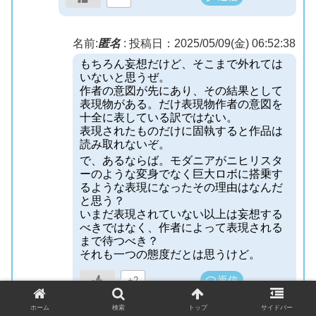
名前:
匿名
:
投稿日：2025/05/09(金) 06:52:38
もちろん妄想だけど、そこまで外れては
いないと思うぜ。
作者の意図が先にあり、その結果として
表現物がある。だけ表現物作者の意図を
十全に表している訳ではない。
表現されたものだけに固執すると作品は
読み取れないぞ。
で、あるならば。モダニアがニヒリスタ
ーのような変身でなく巨大ロボに搭乗す
るような表現になったその理由はなんだ
と思う？
いまだ表現されていない以上は妄想する
べきではなく、作者によって表現される
まで待つべき？
それも一つの態度だとは思うけど。
返信
+2
ホーム
検索
トップ
サイドバー