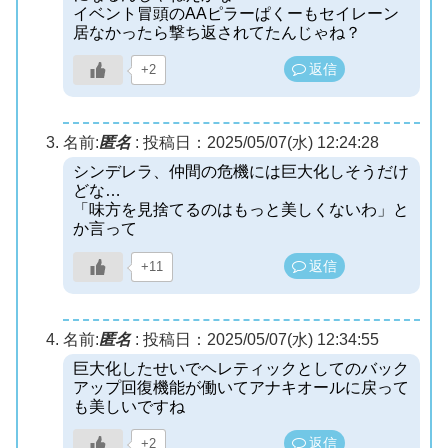
イベント冒頭のAAピラーぱくーもセイレーン
居なかったら撃ち返されてたんじゃね？
返信
+2
名前:
匿名
:
投稿日：2025/05/07(水) 12:24:28
シンデレラ、仲間の危機には巨大化しそうだけ
どな…
「味方を見捨てるのはもっと美しくないわ」と
か言って
返信
+11
名前:
匿名
:
投稿日：2025/05/07(水) 12:34:55
巨大化したせいでヘレティックとしてのバック
アップ回復機能が働いてアナキオールに戻って
も美しいですね
返信
+2