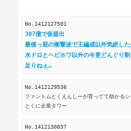
No.1412127501
307億で仮提出
最後っ屁の衝撃波で王編成以外気絶した
水ドロとヘビホワ以外の今更どんぐり割
足りねぇ…
No.1412129536
ファントムとくえんしーが育ってて助かるシ
とくに企業タワー
No.1412130037