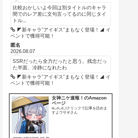
比較おかしいよ今回は別タイトルのキャラ
間でのレア差に文句言ってるのに同じタイ
トル...
◤新キャラ"アイギス"まもなく登場！◢ イ
ベントで獲得可能！
匿名
2026.08.07
SSRだったら全力だったと思う。残念だっ
た半面、冷静になれたわ
◤新キャラ"アイギス"まもなく登場！◢ イ
ベントで獲得可能！
女神ニケ速報！のAmazon
ページ
w｡☌ᴗ☌｡)クリックで記事を読めま
すよウサギさん
www.amazon.co.jp