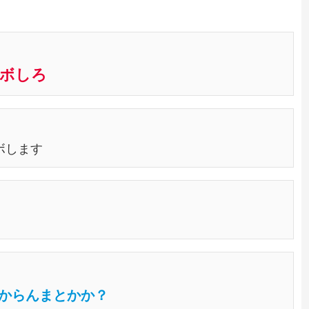
ボしろ
ボします
からんまとかか？