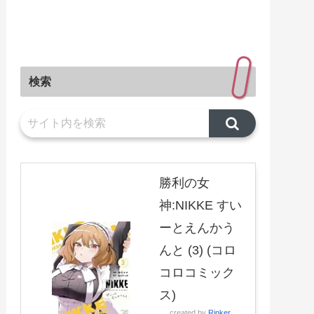
検索
勝利の女
神:NIKKE すい
ーとえんかう
んと (3) (コロ
コロコミック
ス)
created by
Rinker