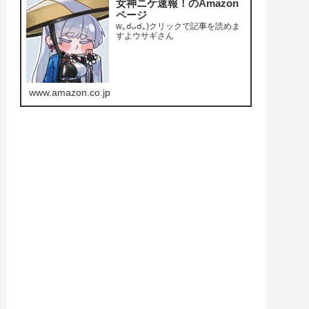
女神ニケ速報！のAmazon
ページ
w｡☌ᴗ☌｡)クリックで記事を読めま
すよウサギさん
www.amazon.co.jp