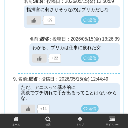
名前:
匿名
:
投稿日：2026/05/15(金) 12:50:09
指揮官に刺さりそうなのはプリカだしな
返信
+29
名前:
匿名
:
投稿日：2026/05/15(金) 13:26:39
わかる、プリカは仕事に疲れた女
返信
+22
名前:
匿名
:
投稿日：2026/05/15(金) 12:44:49
ただ、アニスって基本的に
我欲でブチ切れて手が出るってことはないから
な。
返信
+14
ホーム
検索
トップ
サイドバー
名前:
匿名
:
投稿日：2026/05/15(金) 16:12:59