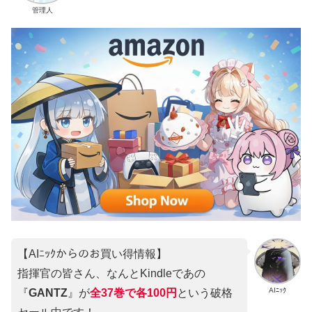
管理人
【AIﾆｯｸからのお買い得情報】
指揮官の皆さん、なんとKindleであの
AIﾆｯｸ
『
GANTZ
』が
全37巻
で
各100円
という破格