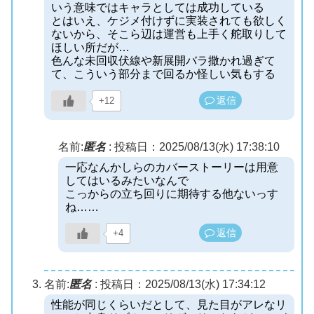
いう意味ではキャラとしては成功している
とはいえ、ケジメ付けずに実装されても欲しく
ないから、そこら辺は運営も上手く舵取りして
ほしい所だが…
色んな未回収伏線や新展開バラ撒かれ過ぎて
て、こういう部分まで回るか怪しい気もする
返信
+12
名前:
匿名
:
投稿日：2025/08/13(水) 17:38:10
一応なんかしらのカバーストーリーは用意
してはいるみたいなんで
こっからの立ち回りに期待する他ないっす
ね……
返信
+4
名前:
匿名
:
投稿日：2025/08/13(水) 17:34:12
性能が同じくらいだとして、見た目がアレなリ