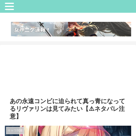
あの永遠コンビに迫られて真っ青になって
るリヴァリンは見てみたい【⚠️ネタバレ注
意】
キャラ関連