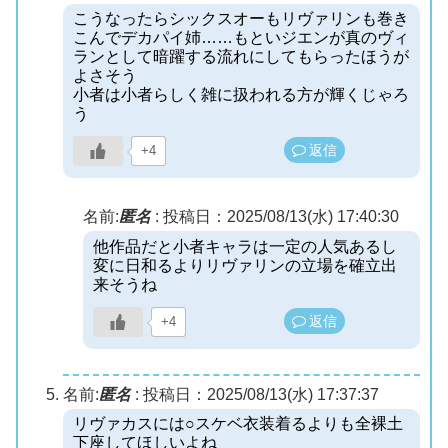
こうなったらシックスオーもリヴァリンも巻き
こんでデカパイ姉……もといジエンが真のヴィ
ランとして暗躍する流れにしてもらったほうが
よさそう
小者は小者らしく雑に扱われる方が輝くじゃろ
う
返信
+4
名前:
匿名
:
投稿日：2025/08/13(水) 17:40:30
他作品だと小者キャラは一定の人気あるし
変に日和るよりリヴァリンの立場を確立出
来そうね
返信
+4
名前:
匿名
:
投稿日：2025/08/13(水) 17:37:37
リヴァカスには○スケベ衣装着るよりも全裸土
下座してほしいよね