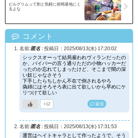
ピルグリムって割と気軽に前哨基地にく
るよな
コメント
名前:
匿名
:
投稿日：2025/08/13(水) 17:20:02
シックスオーって結局雇われヴィランだったの
か、バイパーの言う通りただの小物ハッカーだ
ったのか忘れてしまったけど、そこまで闇の深
い奴じゃなさそう
下手したらちしかん不在で倒されるやろ
偽姉にはそろそろ表に出て欲しいから早めにケ
リつけて欲しい
返信
+12
名前:
匿名
:
投稿日：2025/08/13(水) 17:31:53
運営はヘイトキャラとして作ったようで、そう