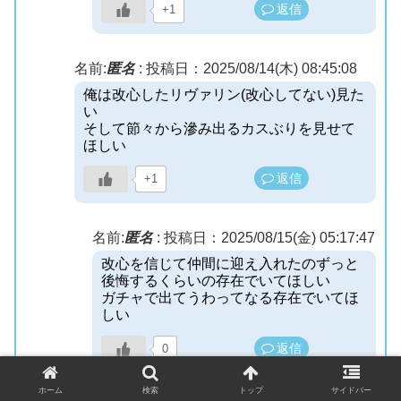
返信
+1
名前:
匿名
:
投稿日：2025/08/14(木) 08:45:08
俺は改心したリヴァリン(改心してない)見た
い
そして節々から滲み出るカスぶりを見せて
ほしい
返信
+1
名前:
匿名
:
投稿日：2025/08/15(金) 05:17:47
改心を信じて仲間に迎え入れたのずっと
後悔するくらいの存在でいてほしい
ガチャで出てうわってなる存在でいてほ
しい
返信
0
ホーム
検索
トップ
サイドバー