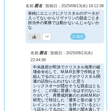
名前:
匿名
:
投稿日：2025/08/13(水) 18:12:38
単純にエニックにクリスタルのデータが
入ってないからリヴァリンの脱走ごとき
担当外の業務では動かないんじゃないか
な
返信
+4
名前:
匿名
:
投稿日：2025/08/13(水)
22:44:36
中央政府が即決でクリスタル地帯の破
壊命令出して、M.M.R主導で作戦まで
組んでるのにエニックがクリスタル関
連の話知らんわけないと思う
シックスオーが隠せそうな脱走はとも
かく、この場に普通いるはずのないニ
ケがいて、再警戒対象のためM.M.Rが
研究して特注した「通常と形の違うブ
レインシェルター」を持っているとい
う話をしてるのに、漫然と聞き逃して