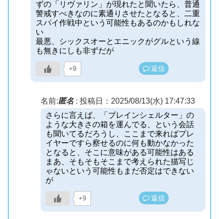
ずの「リヴァリン」が現れたと聞いたら、普通
警戒すべきなのに素通りさせたとなると、二重
スパイ作戦中という可能性もあるのかもしれな
い
最悪、シックスオーとエニックがグルという線
も無きにしも非ずだが
返信
+9
名前:
匿名
:
投稿日：2025/08/13(水) 17:47:33
さらに言えば、「ブレインシェルター」の
ような大きさの箱を運んでる、という会話
も聞いてるだろうし、ここまで来ればプレ
イヤーですら察せるのに何も動かなかった
となると、そこに意味がある可能性はある
まあ、そもそもそこまで考えられた描写じ
ゃないという可能性もまだ否定はできない
が
返信
+9