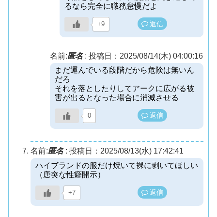
るなら完全に職務怠慢だよ
返信
+9
名前:
匿名
:
投稿日：2025/08/14(木) 04:00:16
まだ運んでいる段階だから危険は無いん
だろ
それを落としたりしてアークに広がる被
害が出るとなった場合に消滅させる
返信
0
名前:
匿名
:
投稿日：2025/08/13(水) 17:42:41
ハイブランドの服だけ焼いて裸に剥いてほしい
（唐突な性癖開示）
返信
+7