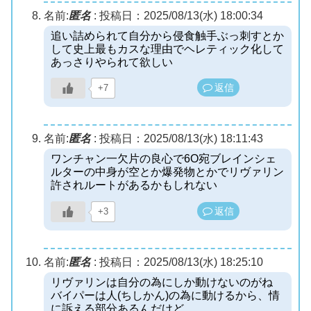
名前:
匿名
:
投稿日：2025/08/13(水) 18:00:34
追い詰められて自分から侵食触手ぶっ刺すとか
して史上最もカスな理由でヘレティック化して
あっさりやられて欲しい
返信
+7
名前:
匿名
:
投稿日：2025/08/13(水) 18:11:43
ワンチャン一欠片の良心で6O宛ブレインシェ
ルターの中身が空とか爆発物とかでリヴァリン
許されルートがあるかもしれない
返信
+3
名前:
匿名
:
投稿日：2025/08/13(水) 18:25:10
リヴァリンは自分の為にしか動けないのがね
バイパーは人(ちしかん)の為に動けるから、情
に訴える部分あるんだけど