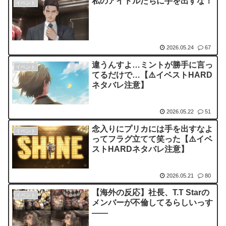
私のアイドルたちに手を出すな！
イベント
2026.05.24
67
違うんすよ…ミントが勝手に言っ
イベント
てるだけで…【⚠️イベストHARD
ネタバレ注意】
2026.05.22
51
念入りにプリカには手を出すなよ
イベント
ってフラグ立てて笑った【⚠️イベ
ストHARDネタバレ注意】
2026.05.21
80
【海外の反応】社長、T.T Starの
イベント
メンバーが不倫してるらしいっす
――