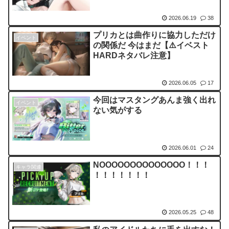
2026.06.19
38
プリカとは曲作りに協力しただけ
イベント
の関係だ 今はまだ【⚠️イベスト
HARDネタバレ注意】
2026.06.05
17
今回はマスタングあんま強く出れ
イベント
ない気がする
2026.06.01
24
NOOOOOOOOOOOOOO！！！
キャラ関連
！！！！！！！
2026.05.25
48