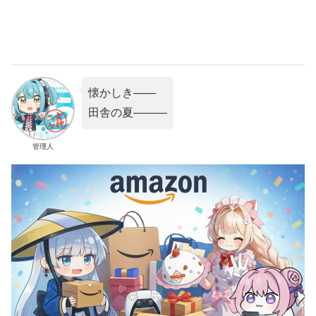
懐かしき――
田舎の夏―――
管理人