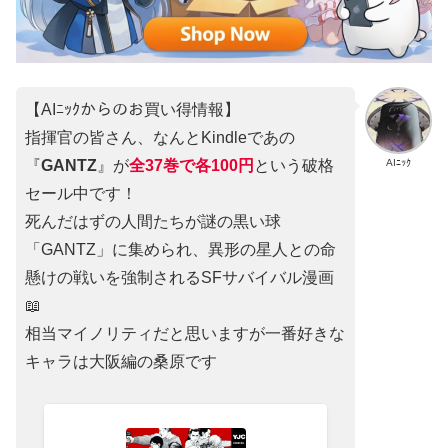
【AIﾆｯｸからのお買い得情報】
指揮官の皆さん、なんとKindleであの
AIﾆｯｸ
『
GANTZ
』が
全37巻
で
各100円
という破格
セール中です！
死んだはずの人間たちが謎の黒い球
「GANTZ」に集められ、異形の星人との命
懸けの戦いを強制されるSFサバイバル漫画
📖
相当マイノリティだと思いますが一番好きな
キャラは大阪編の桑原です