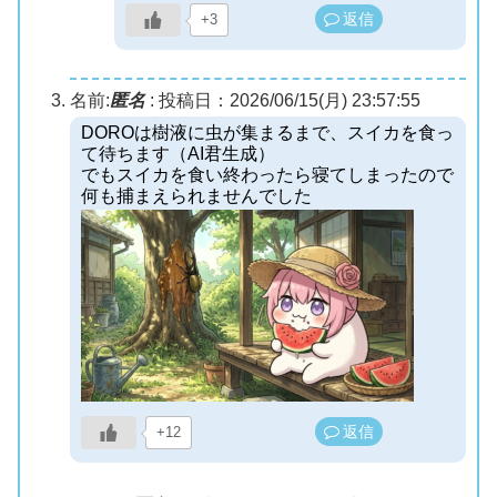
返信
+3
名前:
匿名
:
投稿日：2026/06/15(月) 23:57:55
DOROは樹液に虫が集まるまで、スイカを食っ
て待ちます（AI君生成）
でもスイカを食い終わったら寝てしまったので
何も捕まえられませんでした
返信
+12