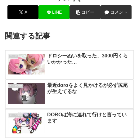
X
LINE
コピー
コメント
関連する記事
ドロシーぬいを取った、3000円くら
グッズ
いかかった…
最近doroをよく見かけるが必ず尻尾
キャラ関連
が生えてるな
DOROは海に連れて行けと言ってい
キャラ関連
ます