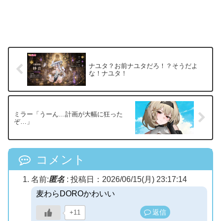
ナユタ？お前ナユタだろ！？そうだよ
な！ナユタ！
ミラー「うーん…計画が大幅に狂った
ぞ…」
コメント
名前:
匿名
:
投稿日：2026/06/15(月) 23:17:14
麦わらDOROかわいい
返信
+11