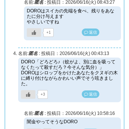
名前:
匿名
:
投稿日：2026/06/16(火) 08:43:27
DOROはスイカの先端を食べ、残りをあな
たに分け与えます
やさしいですね
返信
+1
名前:
匿名
:
投稿日：2026/06/16(火) 00:43:13
DORO「どろどろ♪（蚊がよ、別に血を吸って
なくたって殺すだろ？今そんな気分）」
DOROはシロップをかけたあなたをクヌギの木
に縛り付けながらかわいい声でそう呟きまし
た。
返信
+3
名前:
匿名
:
投稿日：2026/06/16(火) 10:58:16
闇金やってそうなDORO