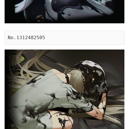
No.1312482505