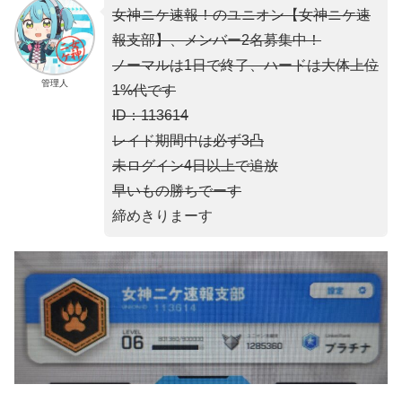
女神ニケ速報！のユニオン【女神ニケ速
報支部】、メンバー2名募集中！
ノーマルは1日で終了、ハードは大体上位
管理人
1%代です
ID：113614
レイド期間中は必ず3凸
未ログイン4日以上で追放
早いもの勝ちでーす
締めきりまーす