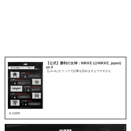
【公式】勝利の女神：NIKKE (@NIKKE_japan)
on X
【｡☌ᴗ☌｡)クリックで記事を読めますよウサギさん
x.com