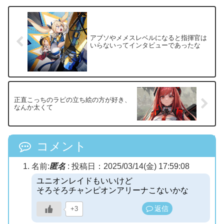
アブソやメメスレベルになると指揮官は
いらないってインタビューであったな
正直こっちのラピの立ち絵の方が好き、
なんか太くて
コメント
名前:
匿名
:
投稿日：2025/03/14(金) 17:59:08
ユニオンレイドもいいけど
そろそろチャンピオンアリーナこないかな
返信
+3