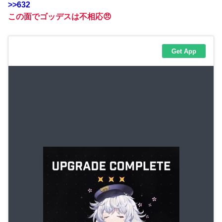
>>632
この面でゴッデスは不相応😠