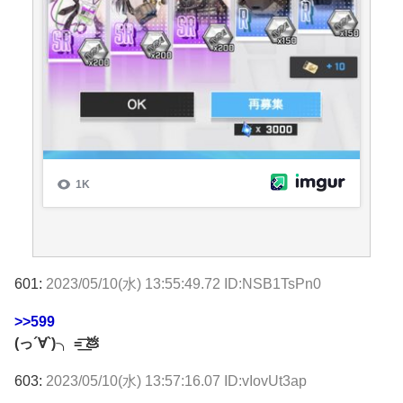
601:
2023/05/10(水) 13:55:49.72 ID:NSB1TsPn0
>>599
(っ´∀`)╮ =͟͟͞͞ 💩
603:
2023/05/10(水) 13:57:16.07 ID:vIovUt3ap