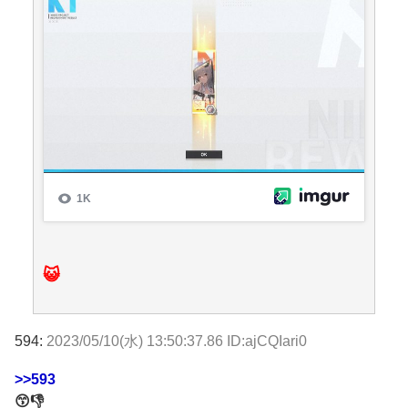
😺
594:
2023/05/10(水) 13:50:37.86 ID:ajCQIari0
>>593
😙👎