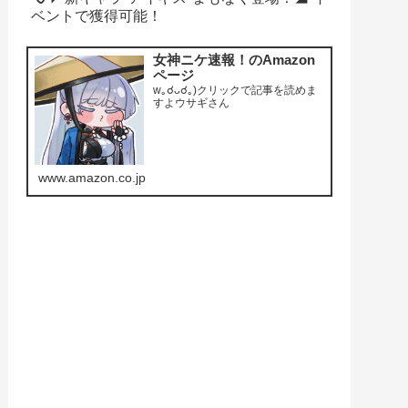
ベントで獲得可能！
女神ニケ速報！のAmazon
ページ
w｡☌ᴗ☌｡)クリックで記事を読めま
すよウサギさん
www.amazon.co.jp