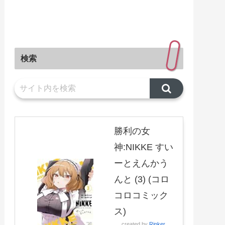
検索
勝利の女
神:NIKKE すい
ーとえんかう
んと (3) (コロ
コロコミック
ス)
created by
Rinker