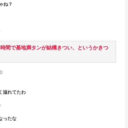
ゃね？
0
2時間で基地満タンが結構きつい、というかきつ
0
く溢れてたわ
0
なったな