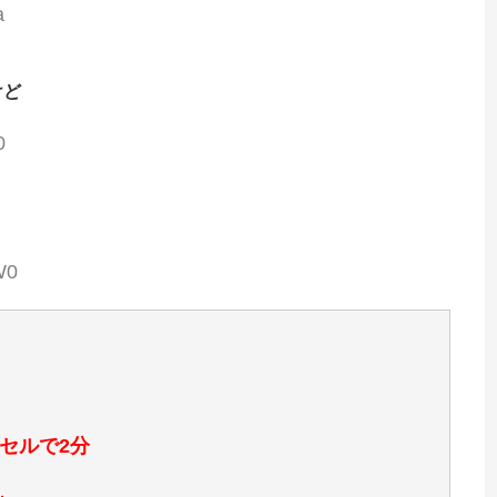
a
けど
0
W0
セルで2分