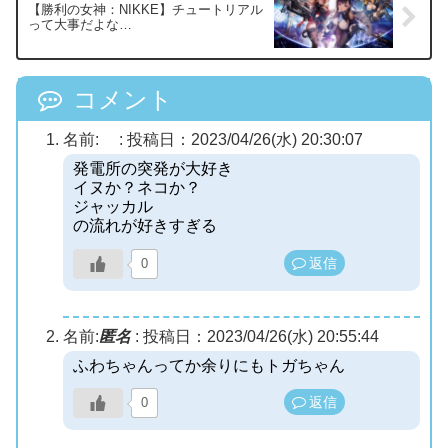
【勝利の女神：NIKKE】チュートリアル
って大事だよな…
コメント
名前:
:
投稿日：2023/04/26(水) 20:30:07
発電所の突発が大好き
イヌか？ネコか？
ジャッカル
の流れが好きすぎる
返信
0
名前:
匿名
:
投稿日：2023/04/26(水) 20:55:44
ふわちゃんってか余りにもトガちゃん
返信
0