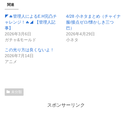
関連
◤🔥管理人によるE.H完凸チ
4/28 小ネタまとめ（チャイナ
ャレンジ！🔥◢ 【管理人記
服/接点ゼロ/懐かしき三つ
事】
巴）
2026年3月6日
2026年4月29日
ガチャ&モールド
小ネタ
この光り方は良くないよ！
2026年7月14日
アニメ
未分類
スポンサーリンク