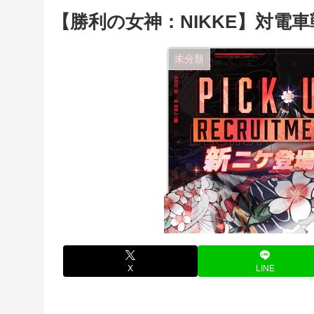
【勝利の女神：NIKKE】対電
未分類
X
LINE