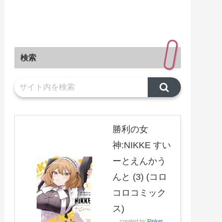
検索
勝利の女
神:NIKKE すい
ーとえんかう
んと (3) (コロ
コロコミック
ス)
created by
Rinker