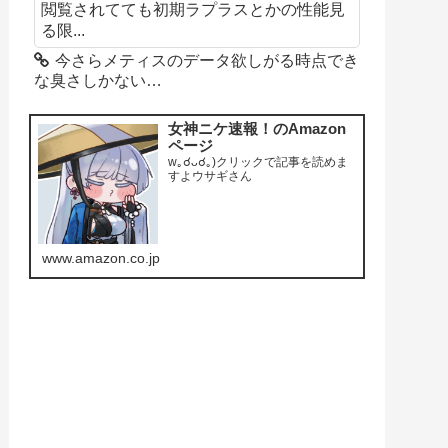
閲覧されてても初期ラプラスとかの性能見
る限...
今さらメティスのデータ欲しがる時点でき
な臭さしかない…
女神ニケ速報！のAmazon
ページ
w｡☌ᴗ☌｡)クリックで記事を読めま
すよウサギさん
www.amazon.co.jp