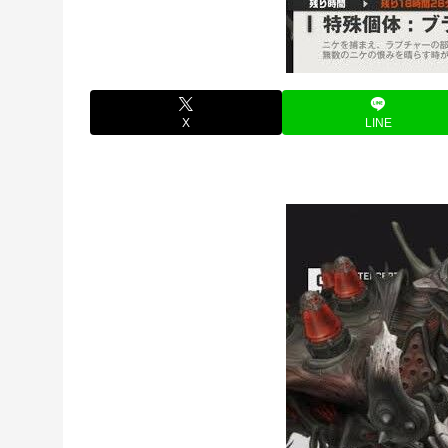
X
LINE