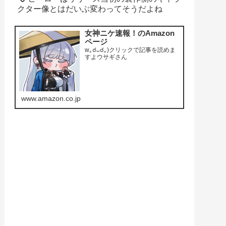
クター像とはだいぶ変わってそうだよね
女神ニケ速報！のAmazon
ページ
w｡☌ᴗ☌｡)クリックで記事を読めま
すよウサギさん
www.amazon.co.jp