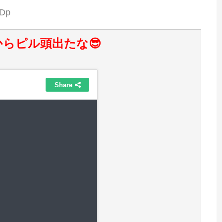
yDp
らピル頭出たな😎