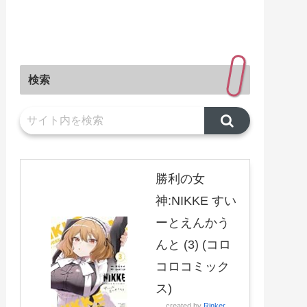
検索
勝利の女
神:NIKKE すい
ーとえんかう
んと (3) (コロ
コロコミック
ス)
created by
Rinker