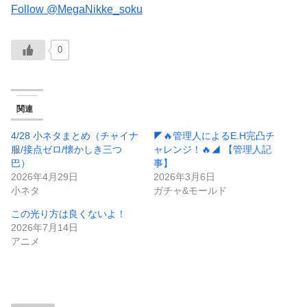
Follow @MegaNikke_soku
0
関連
4/28 小ネタまとめ（チャイナ
◤🔥管理人によるE.H完凸チ
服/接点ゼロ/懐かしき三つ
ャレンジ！🔥◢ 【管理人記
巴）
事】
2026年4月29日
2026年3月6日
小ネタ
ガチャ&モールド
この光り方は良くないよ！
2026年7月14日
アニメ