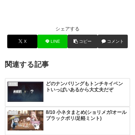
シェアする
X
LINE
コピー
コメント
関連する記事
どのナンバリングもトンチキイベン
未分類
トいっぱいあるから大丈夫だぞ
8/10 小ネタまとめ(ショリメガ/オール
未分類
ブラックポリ/足軽ミント)