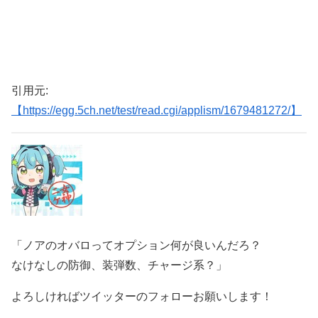
引用元:
【https://egg.5ch.net/test/read.cgi/applism/1679481272/】
「ノアのオバロってオプション何が良いんだろ？
なけなしの防御、装弾数、チャージ系？」
よろしければツイッターのフォローお願いします！