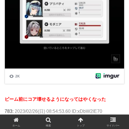
ビーム前にコア壊せるようになってはやくなった
783:
2023/02/26(日) 08:54:53.60 ID:xDbW2lE70
>>779
ホーム
検索
トップ
サイドバー