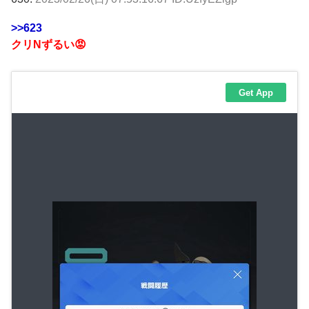
>>623
クリNずるい😡