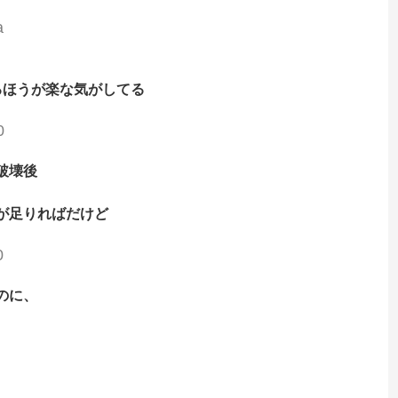
a
るほうが楽な気がしてる
0
破壊後
が足りればだけど
0
のに、