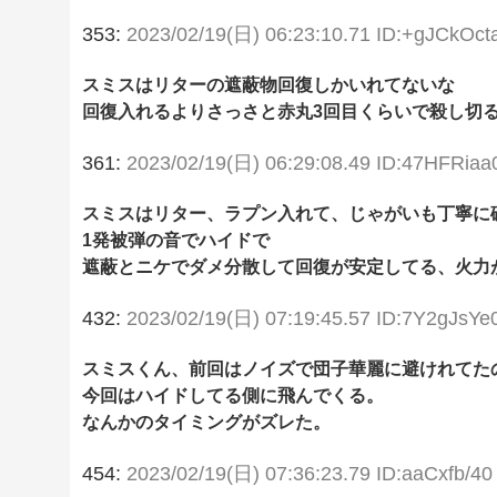
353:
2023/02/19(日) 06:23:10.71 ID:+gJCkOct
スミスはリターの遮蔽物回復しかいれてないな
回復入れるよりさっさと赤丸3回目くらいで殺し切
361:
2023/02/19(日) 06:29:08.49 ID:47HFRiaa
スミスはリター、ラプン入れて、じゃがいも丁寧に
1発被弾の音でハイドで
遮蔽とニケでダメ分散して回復が安定してる、火力
432:
2023/02/19(日) 07:19:45.57 ID:7Y2gJsYe
スミスくん、前回はノイズで団子華麗に避けれてた
今回はハイドしてる側に飛んでくる。
なんかのタイミングがズレた。
454:
2023/02/19(日) 07:36:23.79 ID:aaCxfb/40