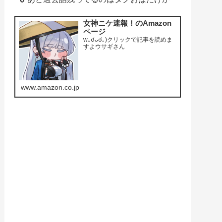
女神ニケ速報！のAmazon
ページ
w｡☌ᴗ☌｡)クリックで記事を読めま
すよウサギさん
www.amazon.co.jp