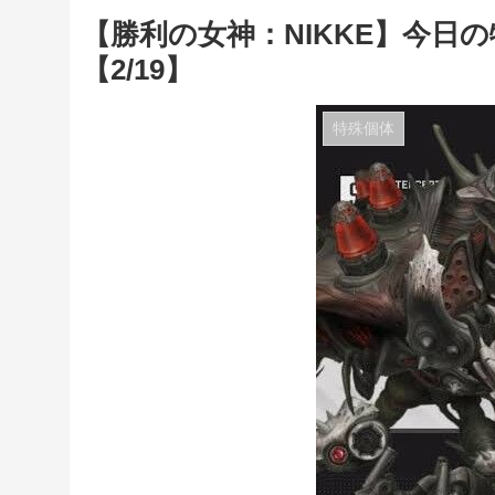
【勝利の女神：NIKKE】今日
【2/19】
特殊個体