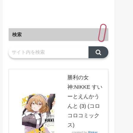
検索
勝利の女
神:NIKKE すい
ーとえんかう
んと (3) (コロ
コロコミック
ス)
created by
Rinker