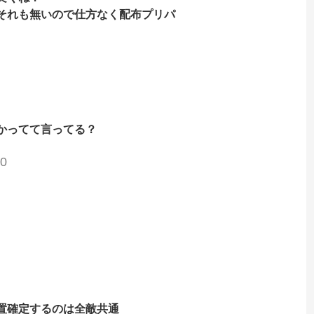
それも無いので仕方なく配布プリパ
かってて言ってる？
00
置確定するのは全敵共通