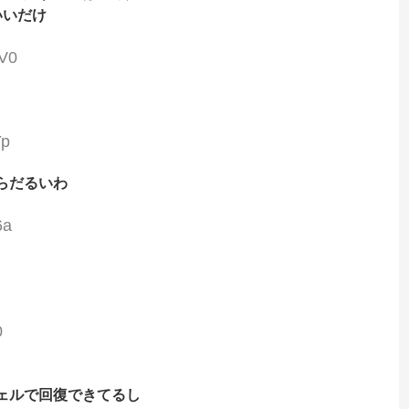
いいだけ
2V0
Yp
らだるいわ
6a
0
ェルで回復できてるし