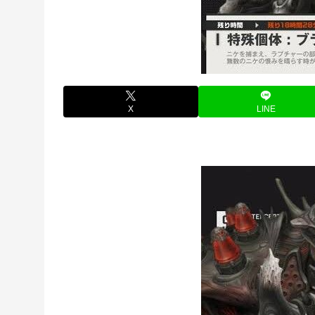
X
LINE