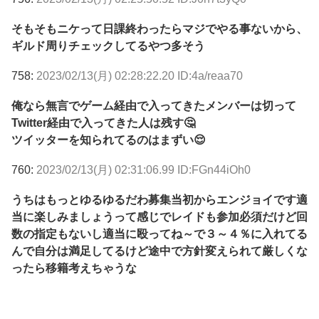
そもそもニケって日課終わったらマジでやる事ないから、
ギルド周りチェックしてるやつ多そう
758:
2023/02/13(月) 02:28:22.20 ID:4a/reaa70
俺なら無言でゲーム経由で入ってきたメンバーは切って
Twitter経由で入ってきた人は残す🤔
ツイッターを知られてるのはまずい😌
760:
2023/02/13(月) 02:31:06.99 ID:FGn44iOh0
うちはもっとゆるゆるだわ募集当初からエンジョイです適
当に楽しみましょうって感じでレイドも参加必須だけど回
数の指定もないし適当に殴ってね～で３～４％に入れてる
んで自分は満足してるけど途中で方針変えられて厳しくな
ったら移籍考えちゃうな