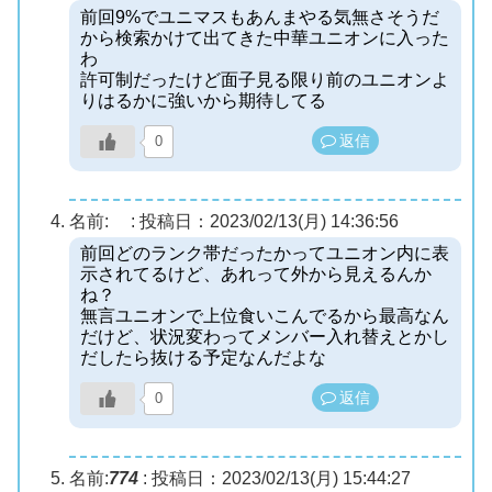
前回9%でユニマスもあんまやる気無さそうだ
から検索かけて出てきた中華ユニオンに入った
わ
許可制だったけど面子見る限り前のユニオンよ
りはるかに強いから期待してる
返信
0
名前:
:
投稿日：2023/02/13(月) 14:36:56
前回どのランク帯だったかってユニオン内に表
示されてるけど、あれって外から見えるんか
ね？
無言ユニオンで上位食いこんでるから最高なん
だけど、状況変わってメンバー入れ替えとかし
だしたら抜ける予定なんだよな
返信
0
名前:
774
:
投稿日：2023/02/13(月) 15:44:27