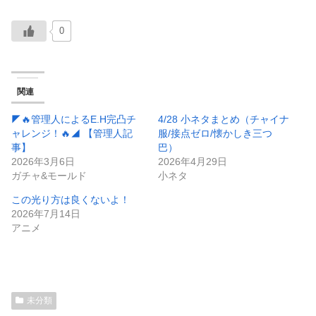
0
関連
◤🔥管理人によるE.H完凸チ
4/28 小ネタまとめ（チャイナ
ャレンジ！🔥◢ 【管理人記
服/接点ゼロ/懐かしき三つ
事】
巴）
2026年3月6日
2026年4月29日
ガチャ&モールド
小ネタ
この光り方は良くないよ！
2026年7月14日
アニメ
未分類