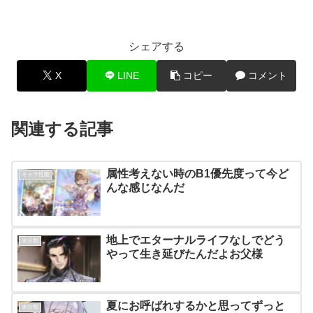
シェアする
X
LINE
コピー
コメント
関連する記事
属性考えない時のB1優先度って今ど
キャラ性能
んな感じなんだ
地上でエターナルライフなしでどう
未分類
やって生き延びたんだよお父様
夏にお呼ばれするかと思ってずっと
未分類