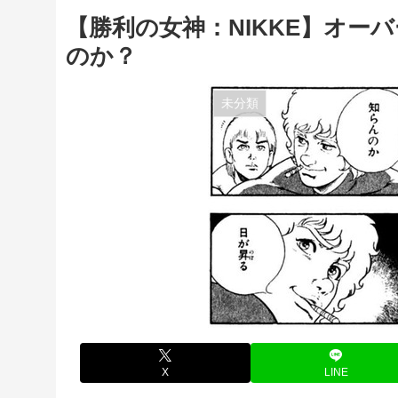
【勝利の女神：NIKKE】オ
のか？
未分類
X
LINE