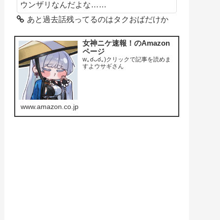
ウンザリなんだよな……
あと過去話残ってるのはタクおばだけか
女神ニケ速報！のAmazon
ページ
w｡☌ᴗ☌｡)クリックで記事を読めま
すよウサギさん
www.amazon.co.jp