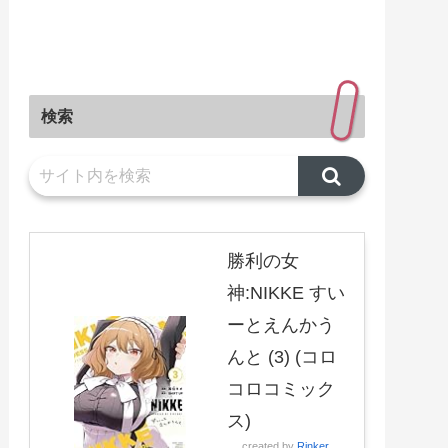
検索
勝利の女
神:NIKKE すい
ーとえんかう
んと (3) (コロ
コロコミック
ス)
created by
Rinker