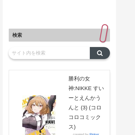
検索
勝利の女
神:NIKKE すい
ーとえんかう
んと (3) (コロ
コロコミック
ス)
created by
Rinker