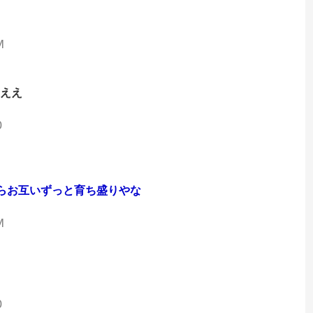
M
ひええ
0
らお互いずっと育ち盛りやな
M
0