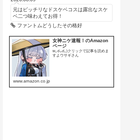
元はピッチリなドスケベコスは露出なスケ
ベ二つ味わえてお得！
ファントムどうしたその格好
女神ニケ速報！のAmazon
ページ
w｡☌ᴗ☌｡)クリックで記事を読めま
すよウサギさん
www.amazon.co.jp