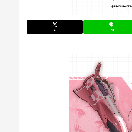
X
LINE