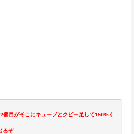
で2個目がそこにキューブとクピー足して150%く
出るぞ