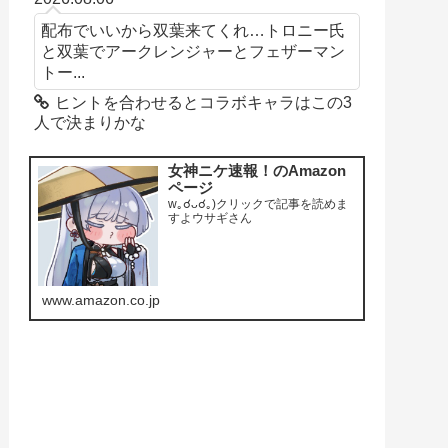
配布でいいから双葉来てくれ…トロニー氏
と双葉でアークレンジャーとフェザーマン
トー...
ヒントを合わせるとコラボキャラはこの3
人で決まりかな
女神ニケ速報！のAmazon
ページ
w｡☌ᴗ☌｡)クリックで記事を読めま
すよウサギさん
www.amazon.co.jp