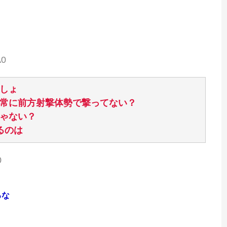
A0
しょ
常に前方射撃体勢で撃ってない？
ゃない？
るのは
0
るな