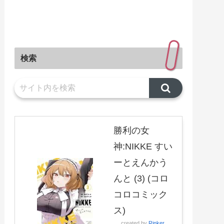
検索
勝利の女
神:NIKKE すい
ーとえんかう
んと (3) (コロ
コロコミック
ス)
created by
Rinker