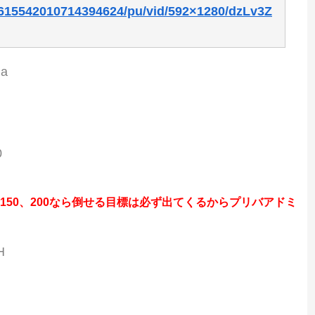
1615542010714394624/pu/vid/592×1280/dzLv3Z
ga
0
も150、200なら倒せる目標は必ず出てくるからプリバアドミ
H