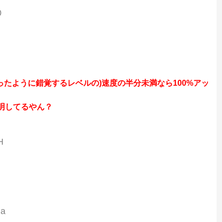
0
ったように錯覚するレベルの)速度の半分未満なら100%アッ
明してるやん？
H
ga