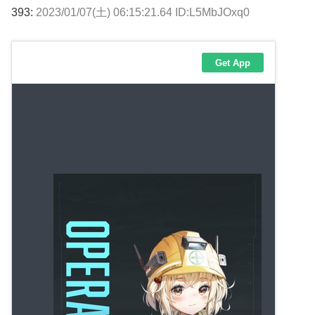
393:
2023/01/07(土) 06:15:21.64 ID:L5MbJOxq0