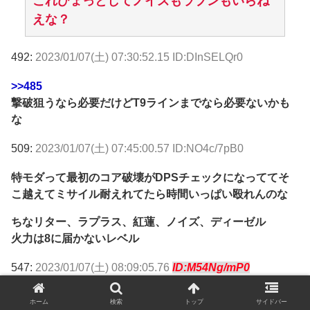
これひょっとしてノイズもラプンもいらね
えな？
492:
2023/01/07(土) 07:30:52.15 ID:DInSELQr0
>>485
撃破狙うなら必要だけどT9ラインまでなら必要ないかも
な
509:
2023/01/07(土) 07:45:00.57 ID:NO4c/7pB0
特モダって最初のコア破壊がDPSチェックになっててそ
こ越えてミサイル耐えれてたら時間いっぱい殴れんのな
ちなリター、ラプラス、紅蓮、ノイズ、ディーゼル
火力は8に届かないレベル
547:
2023/01/07(土) 08:09:05.76
ID:M54Ng/mP0
ホーム
検索
トップ
サイドバー
伸びた