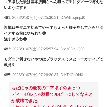
コア壊した後は基本股間らへん狙って羽にダメージ与えな
いようにする
481:
2023/01/07(土) 07:25:30.31 ID:WrBuqmpJ0
迎撃戦モダニア初めてやってちょっと様子見してたらリタ
イアする前にやられた😡
強すぎるわ😡
483:
2023/01/07(土) 07:25:57.94 ID:gz0DhLQJ0
モダニア倒せないやつはブラックスミスとトーカティブで
t9掘り
485:
2023/01/07(土) 07:26:20.87 ID:KDlGh9Id0
もだにゃの最初のコア壊すのきっつ
ディーゼルじゃ駄目でルピーにしてなんと
か破壊できた