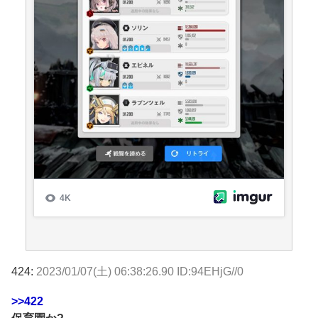
424:
2023/01/07(土) 06:38:26.90 ID:94EHjG//0
>>422