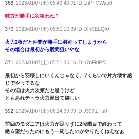
368:
2023/01/07(土) 05:49:40.01 ID:1nPFCWau0
味方が勝手に羽狙わね？
370:
2023/01/07(土) 05:51:10.39 ID:DInSELQr0
火力2枚だと仲間が勝手に羽割ってしまうから
その場合は最初から股間狙いやな
371:
2023/01/07(土) 05:51:36.16 ID:h7nFi0Pf0
最初から羽壊しにいくんじゃなく、7くらいで片方壊す感
じでやってるな
その辺は火力次第だと思うけど
ともあれテトラ火力頭出て嬉しい
392:
2023/01/07(土) 06:14:39.09 ID:J399tLFu0
前回のモダニアは火力が足りずに2段階目で終わって
絶☆望だったのにもう一周したのかやりたくねえなぁ