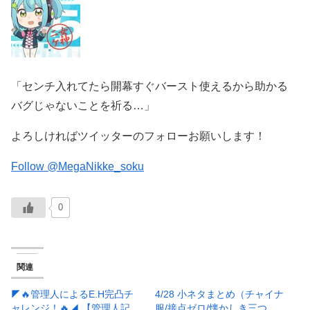
「センチ入れてたら開幕すぐバースト使えるから助かる
バグじゃないことを祈る…」
よろしければツイッターのフォローお願いします！
Follow @MegaNikke_soku
0
関連
◤🔥管理人によるE.H完凸チ
4/28 小ネタまとめ（チャイナ
ャレンジ！🔥◢ 【管理人記
服/接点ゼロ/懐かしき三つ