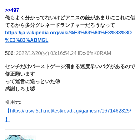
>>497
俺もよく分かってないけどアニスの銃があまりにこれに似
てるから多分グレネードランチャーだろうなって
https://ja.wikipedia.org/wiki/%E3%83%80%E3%83%8D
%E3%83%ABMGL
506:
2022/12/20(火) 03:16:54.24 ID:x6fnK0RAM
センチだけバーストゲージ溜まる速度早いバグがあるので
修正願います
って運営に送っといた😘
感謝しろよ🤣
引用元:
【https://krsw.5ch.net/test/read.cgi/gamesm/1671462825/
】