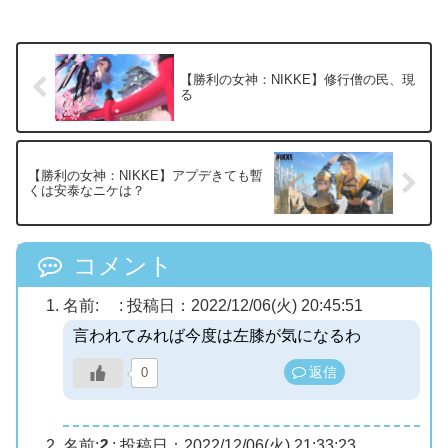
【勝利の女神：NIKKE】修行僧の民、現
る
【勝利の女神：NIKKE】アプデきても暫
くは安泰なニケは？
コメント
名前:
:
投稿日：2022/12/06(火) 20:45:51
言われてみれば今度は左膝が気になるわ
返信
0
名前:
2
:
投稿日：2022/12/06(火) 21:33:23