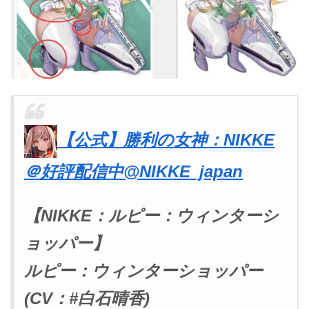
【公式】勝利の女神：NIKKE
＠好評配信中
@NIKKE_japan
【NIKKE：ルピー：ウィンターシ
ョッパー】
ルピー：ウィンターショッパー
(CV：#白石晴香)