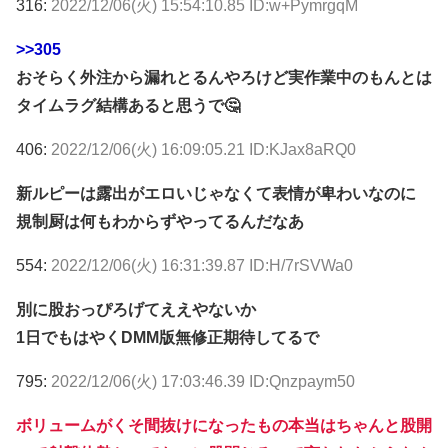
316:
2022/12/06(火) 15:54:10.85 ID:w+PymrgqM
>>305
おそらく外注から漏れとるんやろけど実作業中のもんとは
タイムラグ結構あると思うで🤔
406:
2022/12/06(火) 16:09:05.21 ID:KJax8aRQ0
新ルピーは露出がエロいじゃなくて表情が卑わいなのに
規制厨は何もわからずやってるんだなあ
554:
2022/12/06(火) 16:31:39.87 ID:H/7rSVWa0
別に股おっぴろげてええやないか
1日でもはやくDMM版無修正期待してるで
795:
2022/12/06(火) 17:03:46.39 ID:Qnzpaym50
ボリュームがくそ間抜けになったもの本当はちゃんと股開