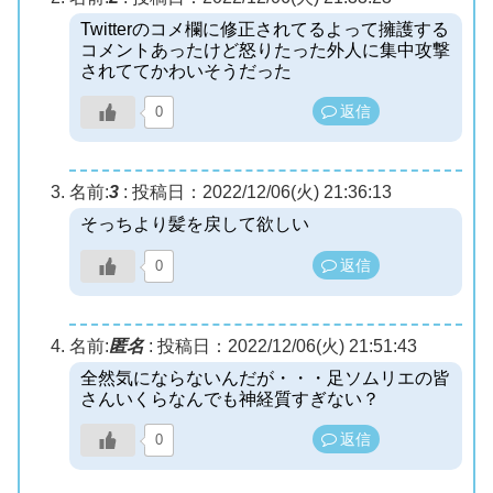
Twitterのコメ欄に修正されてるよって擁護する
コメントあったけど怒りたった外人に集中攻撃
されててかわいそうだった
返信
0
名前:
3
:
投稿日：2022/12/06(火) 21:36:13
そっちより髪を戻して欲しい
返信
0
名前:
匿名
:
投稿日：2022/12/06(火) 21:51:43
全然気にならないんだが・・・足ソムリエの皆
さんいくらなんでも神経質すぎない？
返信
0