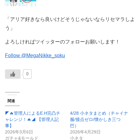
「アリア好きなら良いけどそうじゃないならリセマラしよ
う」
よろしければツイッターのフォローお願いします！
Follow @MegaNikke_soku
0
関連
◤🔥管理人によるE.H完凸チ
4/28 小ネタまとめ（チャイナ
ャレンジ！🔥◢ 【管理人記
服/接点ゼロ/懐かしき三つ
事】
巴）
2026年3月6日
2026年4月29日
ガチャ&モールド
小ネタ