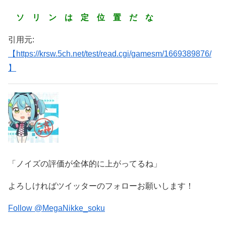
ソ リ ン は 定 位 置 だ な
引用元:
【https://krsw.5ch.net/test/read.cgi/gamesm/1669389876/
】
「ノイズの評価が全体的に上がってるね」
よろしければツイッターのフォローお願いします！
Follow @MegaNikke_soku