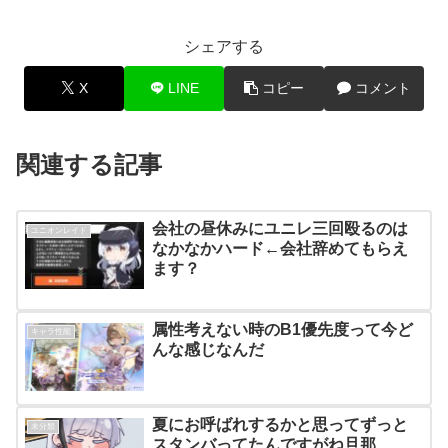
シェアする
X
LINE
コピー
コメント
関連する記事
会社の昼休みにユニレ三回殴るのは
ユニオンレイド
なかなかハード←会社辞めてもらえ
ます？
属性考えない時のB1優先度って今ど
キャラ性能
んな感じなんだ
夏にお呼ばれするかと思ってずっと
未分類
スタンバってたんですがね旦那…