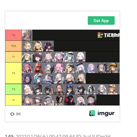
149:
2022/11/26(土) 00:47:09.64 ID:JcaUUDm3d