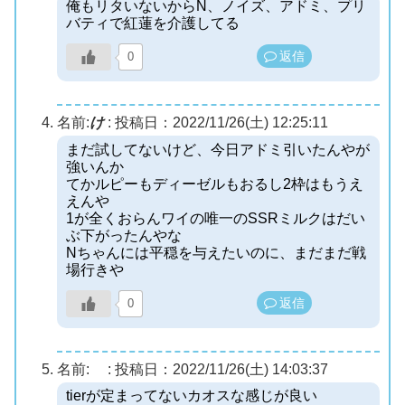
俺もリタいないからN、ノイズ、アドミ、プリ
バティで紅蓮を介護してる
返信
0
名前:
け
:
投稿日：2022/11/26(土) 12:25:11
まだ試してないけど、今日アドミ引いたんやが
強いんか
てかルピーもディーゼルもおるし2枠はもうえ
えんや
1が全くおらんワイの唯一のSSRミルクはだい
ぶ下がったんやな
Nちゃんには平穏を与えたいのに、まだまだ戦
場行きや
返信
0
名前:
:
投稿日：2022/11/26(土) 14:03:37
tierが定まってないカオスな感じが良い