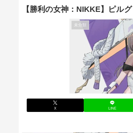
【勝利の女神：NIKKE】ピル
未分類
X
LINE