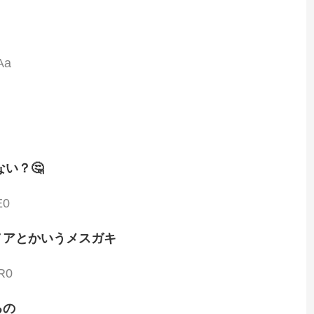
Aa
い？🤔
E0
ノアとかいうメスガキ
R0
るの