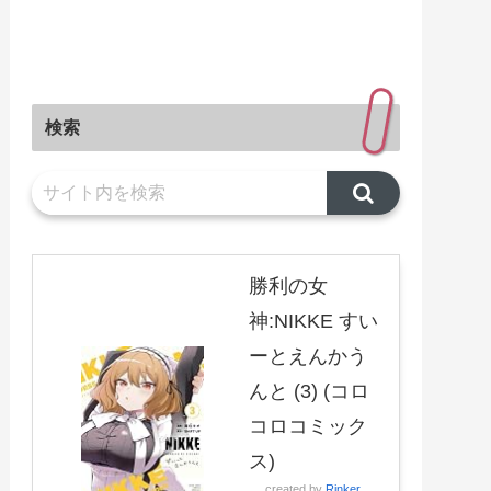
検索
勝利の女
神:NIKKE すい
ーとえんかう
んと (3) (コロ
コロコミック
ス)
created by
Rinker