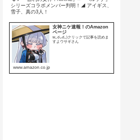
シリーズコラボメンバー判明！◢ アイギス、
雪子、真の3人！
女神ニケ速報！のAmazon
ページ
w｡☌ᴗ☌｡)クリックで記事を読めま
すよウサギさん
www.amazon.co.jp