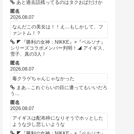
あと過去話残ってるのはタクおばだけか
匿名
2026.08.07
なんだこの美女は！！え…もしかして、フ
ァントム！？
◤『勝利の女神：NIKKE』×『ペルソナ』
シリーズコラボメンバー判明！◢ アイギス、
雪子、真の3人！
匿名
2026.08.07
毒クラゲちゃんじゃなかった
まあ…これぐらいの目に遭ってもいいだろ
う…
匿名
2026.08.07
アイギスは配布枠になりそうでホッとした
ような少し悲しいような
◤『勝利の女神：NIKKE』×『ペルソナ』