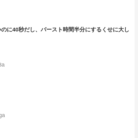
のに40秒だし、バースト時間半分にするくせに大し
う
8a
ga