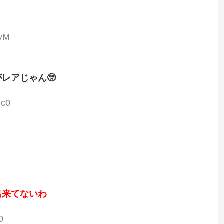
uyM
レアじゃん🥺
mc0
出来てないわ
0