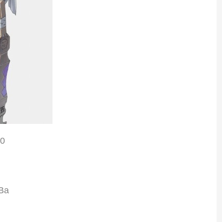
E0
Ba