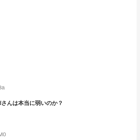
8a
姉さんは本当に弱いのか？
oM0