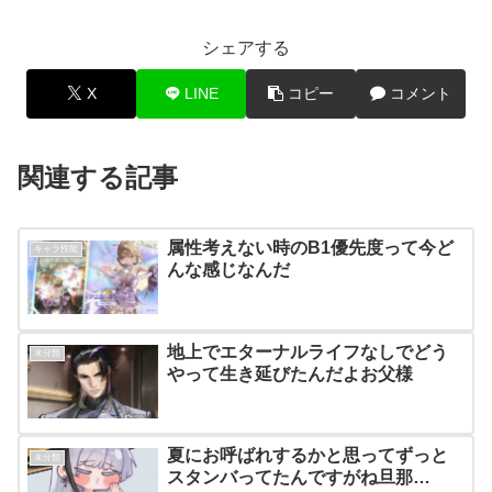
シェアする
X
LINE
コピー
コメント
関連する記事
属性考えない時のB1優先度って今ど
キャラ性能
んな感じなんだ
地上でエターナルライフなしでどう
未分類
やって生き延びたんだよお父様
夏にお呼ばれするかと思ってずっと
未分類
スタンバってたんですがね旦那…