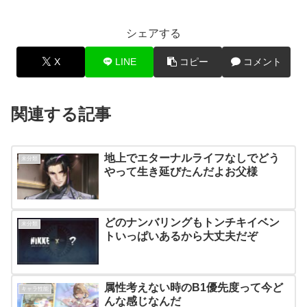
シェアする
X
LINE
コピー
コメント
関連する記事
地上でエターナルライフなしでどう
未分類
やって生き延びたんだよお父様
どのナンバリングもトンチキイベン
未分類
トいっぱいあるから大丈夫だぞ
属性考えない時のB1優先度って今ど
キャラ性能
んな感じなんだ