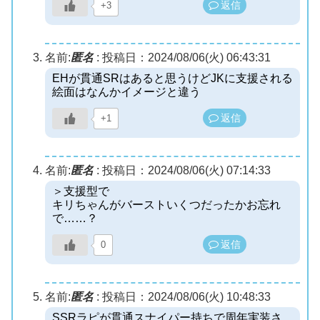
返信
+3
名前:
匿名
:
投稿日：2024/08/06(火) 06:43:31
EHが貫通SRはあると思うけどJKに支援される
絵面はなんかイメージと違う
返信
+1
名前:
匿名
:
投稿日：2024/08/06(火) 07:14:33
＞支援型で
キリちゃんがバーストいくつだったかお忘れ
で……？
返信
0
名前:
匿名
:
投稿日：2024/08/06(火) 10:48:33
SSRラピが貫通スナイパー持ちで周年実装さ