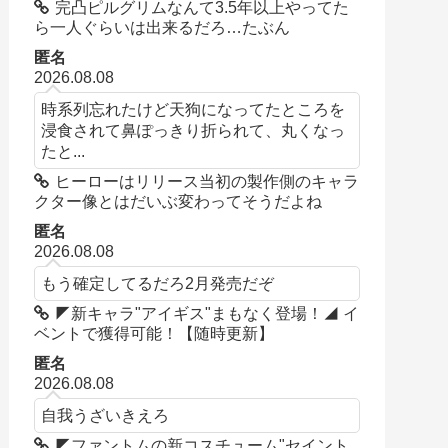
完凸ピルグリムなんて3.5年以上やってた
ら一人ぐらいは出来るだろ…たぶん
匿名
2026.08.08
時系列忘れたけど天狗になってたところを
浸食されて鼻ぽっきり折られて、丸くなっ
たと...
ヒーローはリリース当初の製作側のキャラ
クター像とはだいぶ変わってそうだよね
匿名
2026.08.08
もう確定してるだろ2月発売だぞ
◤新キャラ"アイギス"まもなく登場！◢ イ
ベントで獲得可能！【随時更新】
匿名
2026.08.08
自我うざいきえろ
◤ファントムの新コスチューム"セイント