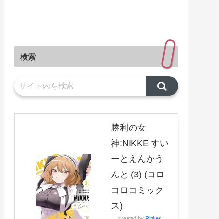
検索
勝利の女
神:NIKKE すい
ーとえんかう
んと (3) (コロ
コロコミック
ス)
created by
Rinker