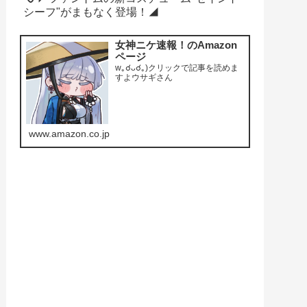
シーフ"がまもなく登場！◢
女神ニケ速報！のAmazon
ページ
w｡☌ᴗ☌｡)クリックで記事を読めま
すよウサギさん
www.amazon.co.jp