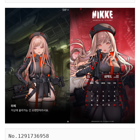
No.1291736958