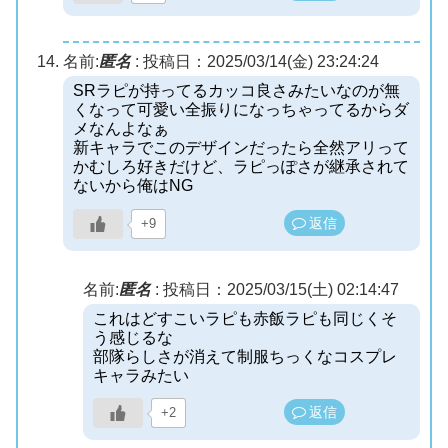
名前:
匿名
:
投稿日：2025/03/14(金) 23:24:24
SRラピが持ってるカッコ良さみたいなのが無
くなって可愛い全振りになっちゃってるからダ
メなんよなぁ
新キャラでこのデザインだったら全然アリって
かむしろ好きだけど、ラピっぽさが継承されて
ないから俺はNG
返信
+9
名前:
匿名
:
投稿日：2025/03/15(土) 02:14:47
これはどすこいラピも赤飯ラピも同じくそ
う感じるな
部隊らしさが消えて制服ちっくなコスプレ
キャラみたい
返信
+2