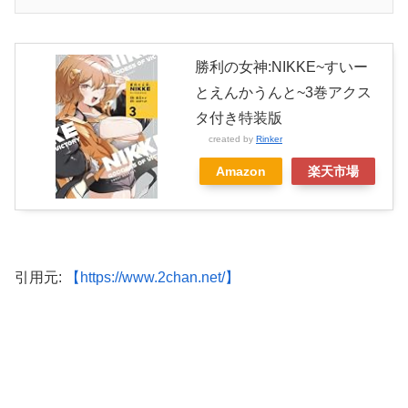
勝利の女神:NIKKE~すいー
とえんかうんと~3巻アクス
タ付き特装版
created by
Rinker
Amazon
楽天市場
引用元:
【https://www.2chan.net/】