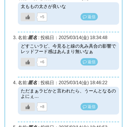
太ももの太さが良いな
返信
+5
名前:
匿名
:
投稿日：2025/03/14(金) 18:34:48
どすこいラピ、今見ると線の丸み具合の影響で
レッドフード感はあんまり無いなぁ
返信
+6
名前:
匿名
:
投稿日：2025/03/14(金) 18:46:22
ただまぁラピかと言われたら、うーんとなるの
よにぇ…
返信
+8