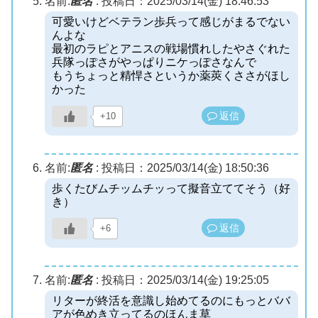
名前:
匿名
:
投稿日：2025/03/14(金) 18:46:53
可愛いけどベテラン歩兵って感じがまるでない
んよな
最初のラピとアニスの戦場慣れしたやさぐれた
兵隊っぽさがやっぱりニケっぽさなんで
もうちょっと精悍さというか薬莢くささがほし
かった
返信
+10
名前:
匿名
:
投稿日：2025/03/14(金) 18:50:36
歩くたびムチッムチッって擬音立ててそう（好
き）
返信
+6
名前:
匿名
:
投稿日：2025/03/14(金) 19:25:05
リターが終活を意識し始めてるのにもっとババ
アが色めき立ってるのほんま草