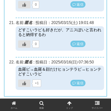
返信
0
名前:
匿名
:
投稿日：2025/03/15(土) 19:01:48
どすこいラピも好きだが、アニスぽいと言われ
ると納得するわ
返信
0
名前:
匿名
:
投稿日：2025/03/16(日) 07:36:50
血羅ピ→血羅＆顔だけヒョンテラピ→ヒョンテ
どすこいラピ
返信
+1
コメントをどうぞ
ホーム
検索
トップ
サイドバー
メールアドレスが公開されることはありません。