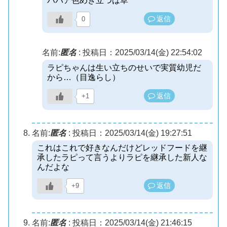
ババア色めき立つは草
返信
0
名前:
匿名
:
投稿日：2025/03/14(金) 22:54:02
ラピちゃんは生い立ちのせいで実質幼児だ
から…（目逸らし）
返信
+1
名前:
匿名
:
投稿日：2025/03/14(金) 19:27:51
これはこれで好きなんだけどレッドフードを継
承したラピって言うよりラピを継承した新人な
んだよな
返信
+9
名前:
匿名
:
投稿日：2025/03/14(金) 21:46:15