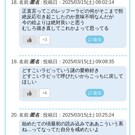
名前:
匿名
:
投稿日：2025/03/15(土) 08:02:14
正直言ってこのレッフーラピの何がそこまで拒
絶反応引き起こしたのか意味不明なんだが
今の絵よりは絶対良いと思う
むしろ描き直してこれかよって思ってる
返信
+3
名前:
匿名
:
投稿日：2025/03/15(土) 09:09:35
どすこいラピっていう謎の愛称好き
どすこいラピって呼びたいからこっちに戻して
ほしい
返信
+6
名前:
匿名
:
投稿日：2025/03/15(土) 10:25:24
始めたての頃最初の読み込みでああこういう系
ね…ってなってた自分を戒めたいよ