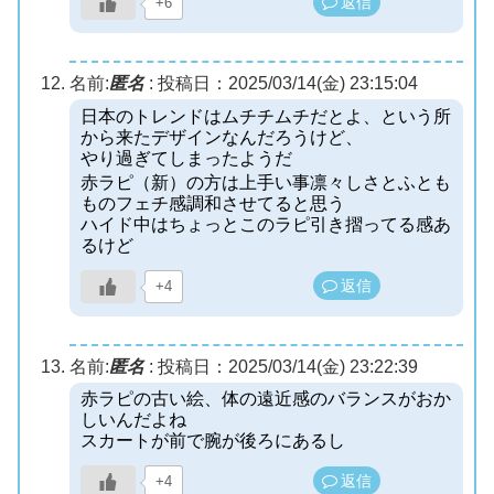
返信
+6
名前:
匿名
:
投稿日：2025/03/14(金) 23:15:04
日本のトレンドはムチチムチだとよ、という所
から来たデザインなんだろうけど、
やり過ぎてしまったようだ
赤ラピ（新）の方は上手い事凛々しさとふとも
ものフェチ感調和させてると思う
ハイド中はちょっとこのラピ引き摺ってる感あ
るけど
返信
+4
名前:
匿名
:
投稿日：2025/03/14(金) 23:22:39
赤ラピの古い絵、体の遠近感のバランスがおか
しいんだよね
スカートが前で腕が後ろにあるし
返信
+4