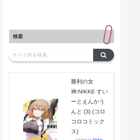
検索
勝利の女
神:NIKKE すい
ーとえんかう
んと (3) (コロ
コロコミック
ス)
created by
Rinker