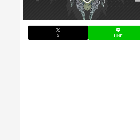
X
LINE