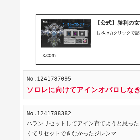
【公式】勝利の女神：N
【｡☌ᴗ☌｡)クリック
x.com
No.1241787095
ソロレに向けてアインオバロしな
No.1241788382
ハランリセットしてアイン育てようと思った
くてリセットできなかったジレンマ