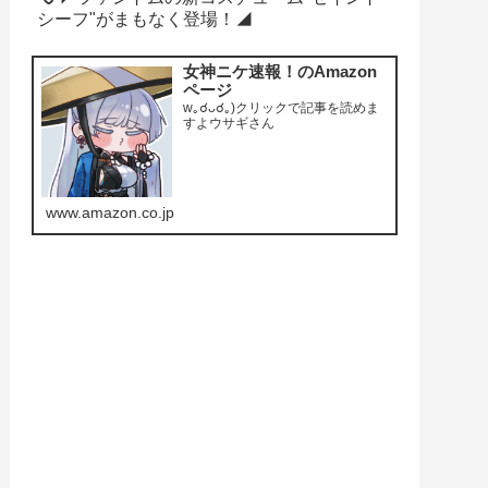
シーフ"がまもなく登場！◢
女神ニケ速報！のAmazon
ページ
w｡☌ᴗ☌｡)クリックで記事を読めま
すよウサギさん
www.amazon.co.jp