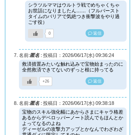
シラツルママはウルトラ戦でめちゃくちゃ
お世話になりましたん……（フルバースト
タイムのバリアで気絶つき衝撃波をやり過
ごす役）
返信
0
名前:
匿名
:
投稿日：2026/06/17(水) 09:36:24
救済措置みたいな触れ込みで宝物始まったのに
全然救済できてないのずっと根に持ってる
返信
+26
名前:
匿名
:
投稿日：2026/06/17(水) 09:38:18
宝物のスキル強化幅にあからさまにキャラ格差
あるからデベロッパーノート読んでもほんとか
よってなるのよね
ディーゼルの攻撃力アップとかなんでわざわざ
貫通ダメに限定してるのか……