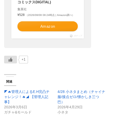
コミックスDIGITAL)
集英社
¥528
（2026/08/08 08:24時点 | Amazon調べ）
Amazon
ポチップ
+1
関連
◤🔥管理人によるE.H完凸チ
4/28 小ネタまとめ（チャイナ
ャレンジ！🔥◢ 【管理人記
服/接点ゼロ/懐かしき三つ
事】
巴）
2026年3月6日
2026年4月29日
ガチャ&モールド
小ネタ