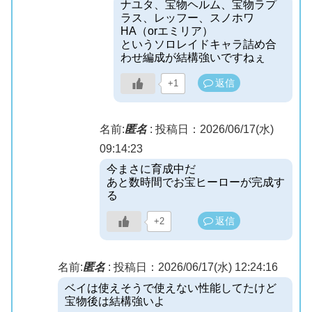
ナユタ、宝物ヘルム、宝物ラプ
ラス、レッフー、スノホワ
HA（orエミリア）
というソロレイドキャラ詰め合
わせ編成が結構強いですねぇ
返信
+1
名前:
匿名
:
投稿日：2026/06/17(水)
09:14:23
今まさに育成中だ
あと数時間でお宝ヒーローが完成す
る
返信
+2
名前:
匿名
:
投稿日：2026/06/17(水) 12:24:16
ベイは使えそうで使えない性能してたけど
宝物後は結構強いよ