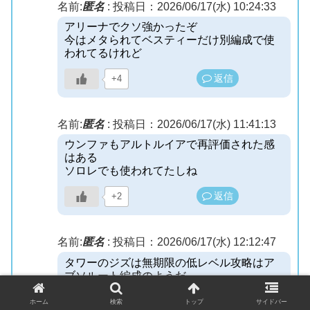
名前:
匿名
:
投稿日：2026/06/17(水) 10:24:33
アリーナでクソ強かったぞ
今はメタられてベスティーだけ別編成で使
われてるけれど
返信
+4
名前:
匿名
:
投稿日：2026/06/17(水) 11:41:13
ウンファもアルトルイアで再評価された感
はある
ソロレでも使われてたしね
返信
+2
名前:
匿名
:
投稿日：2026/06/17(水) 12:12:47
タワーのジズは無期限の低レベル攻略はア
ブソルート編成のようだ
ただ戦闘力デバフがかかるタワーでアブソ
の連中をミハラやアンカーと同じぐらい育
ホーム
検索
トップ
サイドバー