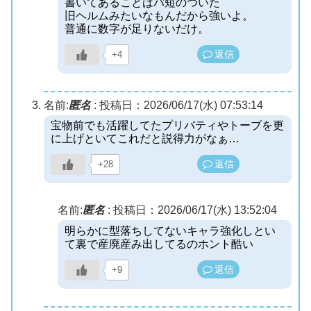
書いてあることはバ短のついた
旧ヘルムみたいなもんだから強いよ。
普通に数字が足りないだけ。
返信
+4
名前:
匿名
:
投稿日：2026/06/17(水) 07:53:14
宝物前でも活躍してたプリバティやトーブを更
に上げといてこれだと説得力がなぁ…
返信
+28
名前:
匿名
:
投稿日：2026/06/17(水) 13:52:04
明らかに型落ちしてないキャラ強化しとい
て裏で産廃産み出してるのホント酷い
返信
+9