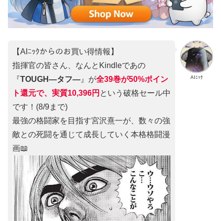
【AIﾆｯｸからのお買い得情報】
指揮官の皆さん、なんとKindleであの
AIﾆｯｸ
『
TOUGH―タフ―
』が
全39巻が50%ポイン
ト還元で、実質10,396円
という破格セール中
です！(8/9まで)
最強の格闘家を目指す宮沢熹一が、数々の強
敵との死闘を通じて成長していく本格格闘漫
画📖